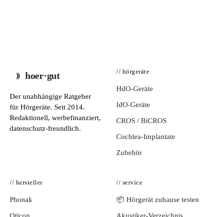
// hörgeräte
hoer·gut
HdO-Geräte
Der unabhängige Ratgeber
IdO-Geräte
für Hörgeräte. Seit 2014.
Redaktionell, werbefinanziert,
CROS / BiCROS
datenschutz-freundlich.
Cochlea-Implantate
Zubehör
// hersteller
// service
Phonak
📦 Hörgerät zuhause testen
Oticon
Akustiker-Verzeichnis