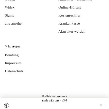
Widex
Online-Hörtest
Signia
Kostenrechner
alle ansehen
Krankenkasse
Akustiker werden
// hoer-gut
Beratung
Impressum
Datenschutz
© 2026 hoer-gut.com
made with care · v3.0
×
📦
Jetzt testen →
Hörgerät 30 Tage kostenlos zuhause testen