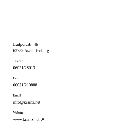
📦 Zuhause testen
// kontakt
Adresse
Luitpoldstr. 4b
63739 Aschaffenburg
Telefon
06021/28013
Fax
06021/219888
Email
info@krainz.net
Website
www.krainz.net ↗