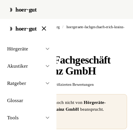
hoer·gut
start
/
akustiker
/
aschaffenburg
/
hoergeraete-fachgeschaeft-erich-krainz-
hoer·gut
gmbh
Hörgeräte
// akustiker · aschaffenburg
Hörgeräte-Fachgeschäft
Akustiker
Erich Krainz GmbH
Ratgeber
☆☆☆☆☆
Noch keine verifizierten Bewertungen
Glossar
⚠ Dieses Profil wurde noch nicht von
Hörgeräte-
Fachgeschäft Erich Krainz GmbH
beansprucht.
Tools
Profil beanspruchen →