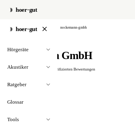
hoer·gut
start
/
akustiker
/
attendorn
/
nockemann-gmbh
hoer·gut
// akustiker · attendorn
Hörgeräte
Nockemann GmbH
Akustiker
☆☆☆☆☆
Noch keine verifizierten Bewertungen
Ratgeber
Glossar
Tools