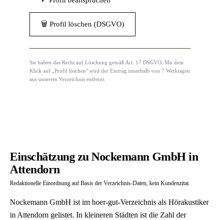
✓ Profil beanspruchen
🗑 Profil löschen (DSGVO)
Sie haben das Recht auf Löschung gemäß Art. 17 DSGVO. Mit dem
Klick auf „Profil löschen" wird der Eintrag innerhalb von 7 Werktagen
aus unserem Verzeichnis entfernt.
Einschätzung zu Nockemann GmbH in
Attendorn
Redaktionelle Einordnung auf Basis der Verzeichnis-Daten, kein Kundenzitat.
Nockemann GmbH ist im hoer-gut-Verzeichnis als Hörakustiker
in Attendorn gelistet. In kleineren Städten ist die Zahl der