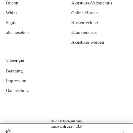
Oticon
Akustiker-Verzeichnis
Widex
Online-Hörtest
Signia
Kostenrechner
alle ansehen
Krankenkasse
Akustiker werden
// hoer-gut
Beratung
Impressum
Datenschutz
© 2026 hoer-gut.com
made with care · v3.0
×
📦
Jetzt testen →
Hörgerät 30 Tage kostenlos zuhause testen