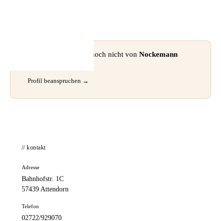
📦 Zuhause testen
⚠ Dieses Profil wurde noch nicht von
Nockemann
GmbH
beansprucht.
Profil beanspruchen →
// kontakt
Adresse
Bahnhofstr. 1C
57439 Attendorn
Telefon
02722/929070