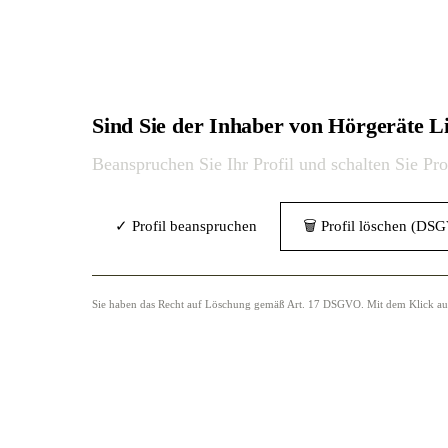
Sind Sie der Inhaber von Hörgeräte
Beanspruchen Sie Ihr Profil und schalten Sie Pr
✓ Profil beanspruchen
🗑 Profil löschen (DS
Sie haben das Recht auf Löschung gemäß Art. 17 DSGVO. Mit dem Klick auf „