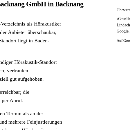
 Backnang GmbH in Backnang
// bewer
Aktuell
Verzeichnis als Hörakustiker
Lindach
Google.
l der Anbieter überschaubar,
tandort liegt in Baden-
Auf Goo
ndiger Hörakustik-Standort
en, vertrauten
ziell gut aufgehoben.
rreichbar; die
 per Anruf.
en Termin als an der
 und mehrere Feinjustierungen