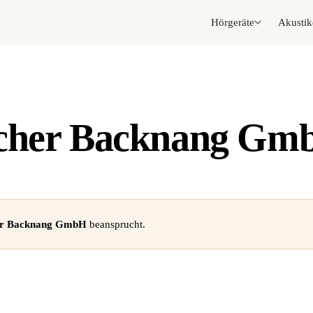
Hörgeräte
Akustik
acher Backnang Gm
er Backnang GmbH
beansprucht.