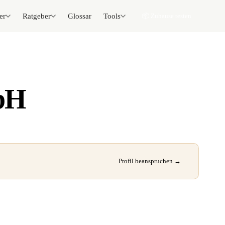
er
Ratgeber
Glossar
Tools
📦 Zuhause testen
bH
Profil beanspruchen →