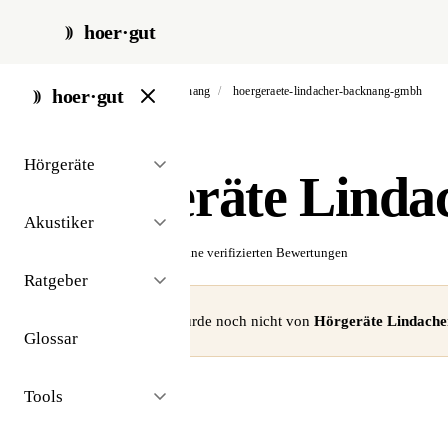
hoer·gut
start
/
akustiker
/
backnang
/
hoergeraete-lindacher-backnang-gmbh
hoer·gut
// akustiker · backnang
Hörgeräte
Hörgeräte Lind
Akustiker
☆☆☆☆☆
Noch keine verifizierten Bewertungen
Ratgeber
⚠ Dieses Profil wurde noch nicht von
Hörgeräte Lindach
Glossar
Tools