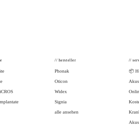
te
// hersteller
// ser
te
Phonak
📦 Hö
te
Oticon
Akust
BiCROS
Widex
Onlin
mplantate
Signia
Kost
alle ansehen
Kran
Akus