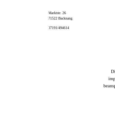
// kontakt
📦 Zuhause testen
Adresse
Marktstr. 26
71522 Backnang
Telefon
07191/494614
Di
imp
beans