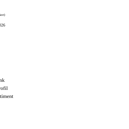
iert)
026
ank
ofil
timent