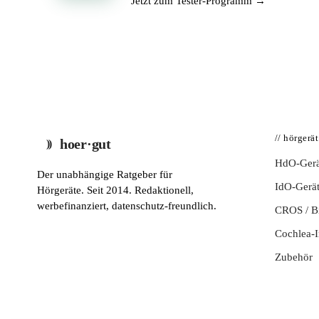
Jetzt zum Tester-Programm →
// hörgerä
hoer·gut
HdO-Gerä
Der unabhängige Ratgeber für
IdO-Gerä
Hörgeräte. Seit 2014. Redaktionell,
werbefinanziert, datenschutz-freundlich.
CROS / 
Cochlea-I
Zubehör