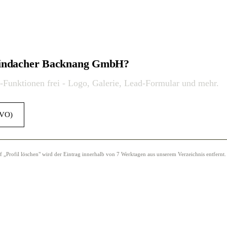
 Lindacher Backnang GmbH?
o-Funktionen frei - Logo, Galerie, Lead-Formular und mehr.
GVO)
Profil löschen" wird der Eintrag innerhalb von 7 Werktagen aus unserem Verzeichnis entfernt.