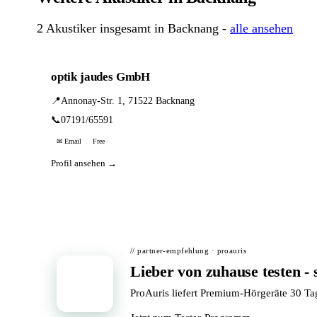
2 Akustiker insgesamt in Backnang -
alle ansehen
optik jaudes GmbH
📍
Annonay-Str. 1, 71522 Backnang
📞
07191/65591
✉ Email
Free
Profil ansehen →
// partner-empfehlung · proauris
Lieber von zuhause testen - 
📦
ProAuris liefert Premium-Hörgeräte 30 T