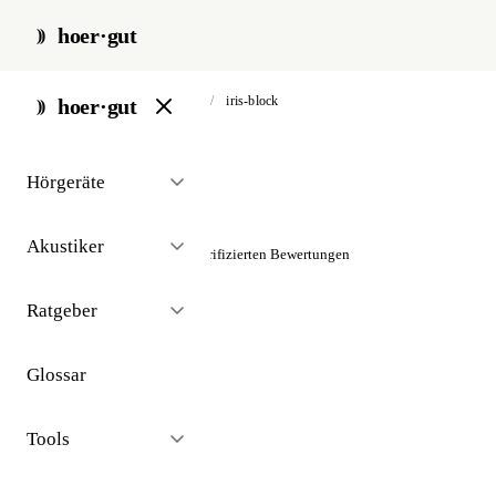
hoer·gut
start
/
akustiker
/
bad belzig
/
iris-block
hoer·gut
// akustiker · bad belzig
Hörgeräte
Iris Block
Akustiker
☆☆☆☆☆
Noch keine verifizierten Bewertungen
Ratgeber
Glossar
Tools