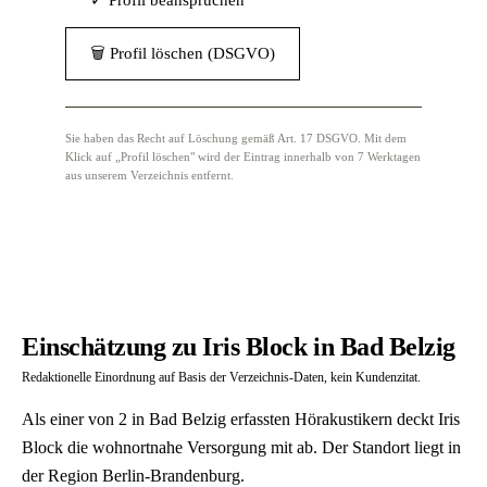
✓ Profil beanspruchen
🗑 Profil löschen (DSGVO)
Sie haben das Recht auf Löschung gemäß Art. 17 DSGVO. Mit dem
Klick auf „Profil löschen" wird der Eintrag innerhalb von 7 Werktagen
aus unserem Verzeichnis entfernt.
Einschätzung zu Iris Block in Bad Belzig
Redaktionelle Einordnung auf Basis der Verzeichnis-Daten, kein Kundenzitat.
Als einer von 2 in Bad Belzig erfassten Hörakustikern deckt Iris
Block die wohnortnahe Versorgung mit ab. Der Standort liegt in
der Region Berlin-Brandenburg.