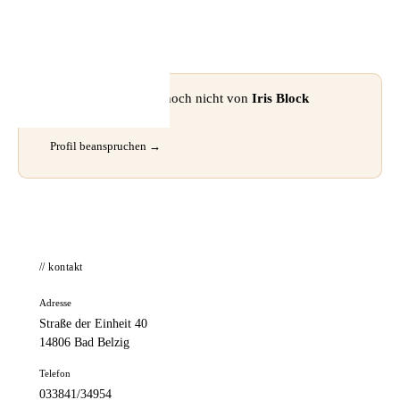
📦 Zuhause testen
⚠ Dieses Profil wurde noch nicht von
Iris Block
beansprucht.
Profil beanspruchen →
// kontakt
Adresse
Straße der Einheit 40
14806 Bad Belzig
Telefon
033841/34954