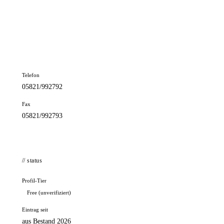
📦 Zuhause testen
// kontakt
Adresse
Brückenstr. 16
29549 Bad Bevensen
Telefon
05821/992792
Fax
05821/992793
// status
Profil-Tier
Free (unverifiziert)
Eintrag seit
aus Bestand 2026