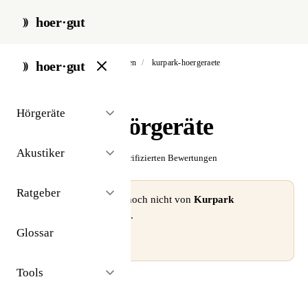
hoer·gut
start
/
akustiker
/
bad bevensen
/
kurpark-hoergeraete
hoer·gut
// akustiker · bad bevensen
Hörgeräte
Kurpark Hörgeräte
Akustiker
☆☆☆☆☆
Noch keine verifizierten Bewertungen
Ratgeber
⚠ Dieses Profil wurde noch nicht von
Kurpark
Hörgeräte
beansprucht.
Glossar
Profil beanspruchen →
Tools