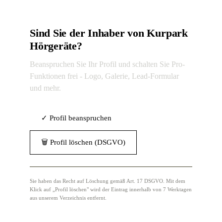
Sind Sie der Inhaber von Kurpark
Hörgeräte?
Beanspruchen Sie Ihr Profil und schalten Sie Pro-
Funktionen frei - Logo, Galerie, Lead-Formular
und mehr.
✓ Profil beanspruchen
🗑 Profil löschen (DSGVO)
Sie haben das Recht auf Löschung gemäß Art. 17 DSGVO. Mit dem
Klick auf „Profil löschen" wird der Eintrag innerhalb von 7 Werktagen
aus unserem Verzeichnis entfernt.