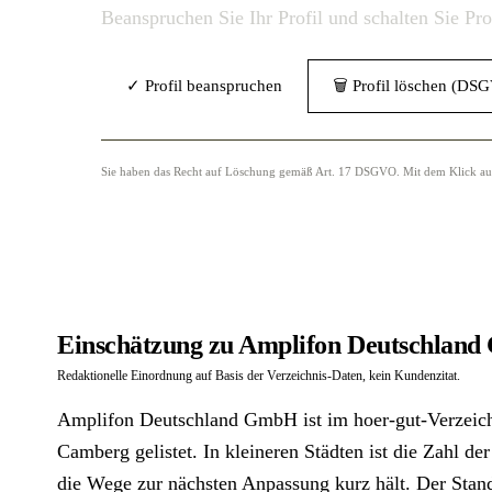
Beanspruchen Sie Ihr Profil und schalten Sie Pr
✓ Profil beanspruchen
🗑 Profil löschen (DS
Sie haben das Recht auf Löschung gemäß Art. 17 DSGVO. Mit dem Klick auf „
Einschätzung zu Amplifon Deutschlan
Redaktionelle Einordnung auf Basis der Verzeichnis-Daten, kein Kundenzitat.
Amplifon Deutschland GmbH ist im hoer-gut-Verzeich
Camberg gelistet. In kleineren Städten ist die Zahl de
die Wege zur nächsten Anpassung kurz hält. Der Stand