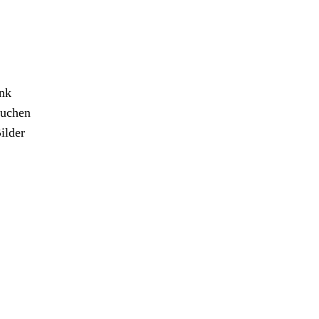
ank
ruchen
ilder