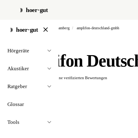
hoer·gut
start
/
akustiker
/
bad camberg
/
amplifon-deutschland-gmbh
hoer·gut
// akustiker · bad camberg
Hörgeräte
Amplifon Deuts
Akustiker
☆☆☆☆☆
Noch keine verifizierten Bewertungen
Ratgeber
Glossar
Tools