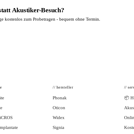
statt Akustiker-Besuch?
age kostenlos zum Probetragen - bequem ohne Termin.
te
// hersteller
// ser
te
Phonak
📦 Hö
te
Oticon
Akust
BiCROS
Widex
Onlin
mplantate
Signia
Kost