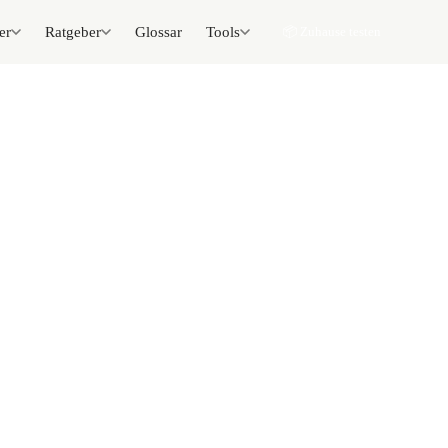
er
Ratgeber
Glossar
Tools
📦 Zuhause testen