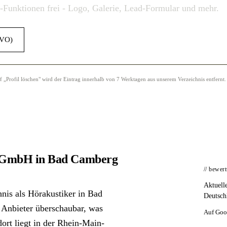
o-Funktionen frei - Logo, Galerie, Lead-Formular und mehr.
GVO)
Profil löschen" wird der Eintrag innerhalb von 7 Werktagen aus unserem Verzeichnis entfernt.
d GmbH in Bad Camberg
// bewer
Aktuell
nis als Hörakustiker in Bad
Deutsch
r Anbieter überschaubar, was
Auf Goo
ort liegt in der Rhein-Main-