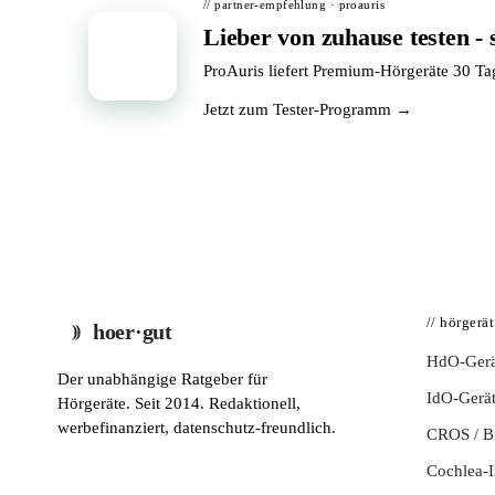
// partner-empfehlung · proauris
Lieber von zuhause testen - 
📦
ProAuris liefert Premium-Hörgeräte 30 T
Jetzt zum Tester-Programm →
// hörgerä
hoer·gut
HdO-Gerä
Der unabhängige Ratgeber für
IdO-Gerä
Hörgeräte. Seit 2014. Redaktionell,
werbefinanziert, datenschutz-freundlich.
CROS / 
Cochlea-I