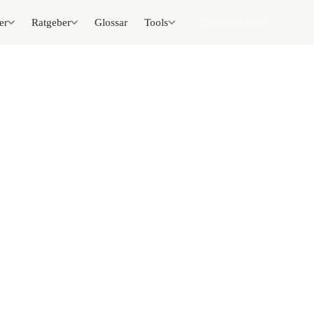
er
Ratgeber
Glossar
Tools
📦 Zuhause testen