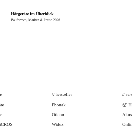
Hörgeräte im Überblick
Bauformen, Marken & Preise 2026
te
// hersteller
// ser
te
Phonak
📦 Hö
te
Oticon
Akust
BiCROS
Widex
Onlin