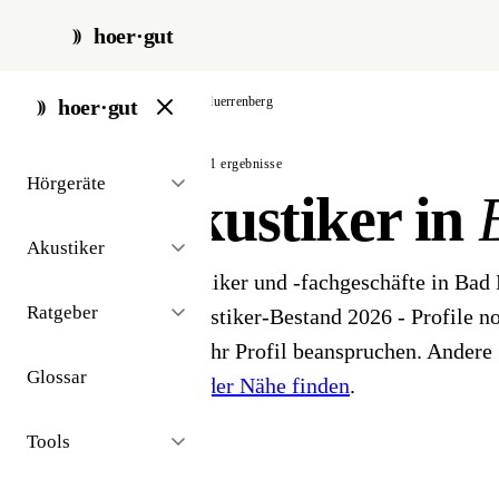
hoer·gut
start
/
akustiker
/
bad-duerrenberg
hoer·gut
// stadt · bad dürrenberg · 1 ergebnisse
Hörgeräte
Hörakustiker in
Akustiker
1 Hörgeräteakustiker und -fachgeschäfte in Bad
Ratgeber
öffentlichen Akustiker-Bestand 2026 - Profile noc
Inhaber können ihr Profil beanspruchen. Andere 
Glossar
Hörakustiker in der Nähe finden
.
Tools