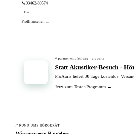
📞
03462/80574
Free
Profil ansehen →
// partner-empfehlung · proauris
Statt Akustiker-Besuch - Hö
📦
ProAuris liefert 30 Tage kostenlos. Versa
Jetzt zum Tester-Programm →
// RUND UMS HÖRGERÄT
Wissenswerte Ratgeber