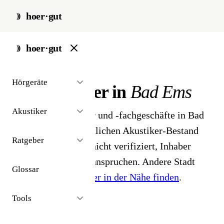
hoer·gut
start
/
akustiker
/
bad-ems
hoer·gut
// stadt · bad ems · 1 ergebnisse
Hörgeräte
Hörakustiker in
Bad Ems
Akustiker
1 Hörgeräteakustiker und -fachgeschäfte in Bad
Ems. Aus dem öffentlichen Akustiker-Bestand
Ratgeber
2026 - Profile noch nicht verifiziert, Inhaber
können ihr Profil beanspruchen. Andere Stadt
Glossar
gesucht?
Hörakustiker in der Nähe finden
.
Tools