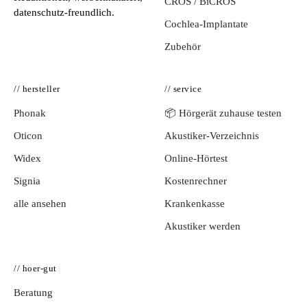
CROS / BiCROS
datenschutz-freundlich.
Cochlea-Implantate
Zubehör
// hersteller
// service
Phonak
📦 Hörgerät zuhause testen
Oticon
Akustiker-Verzeichnis
Widex
Online-Hörtest
Signia
Kostenrechner
alle ansehen
Krankenkasse
Akustiker werden
// hoer-gut
Beratung