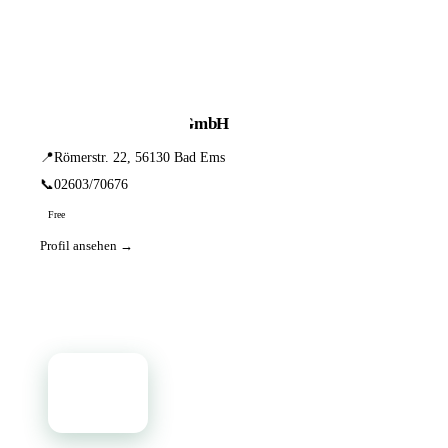
📦 Zuhause testen
1 Einträge · sortiert nach PLZ
Becker Hörakustik GmbH
📍
Römerstr. 22, 56130 Bad Ems
📞
02603/70676
Free
Profil ansehen →
📦