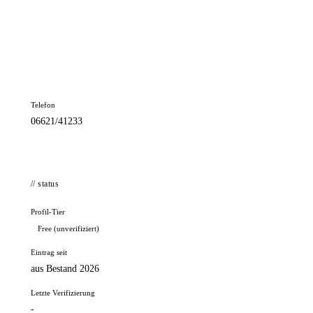
📦 Zuhause testen
// kontakt
Adresse
Am Markt 26
36251 Bad Hersfeld
Telefon
06621/41233
// status
Profil-Tier
Free (unverifiziert)
Eintrag seit
aus Bestand 2026
Letzte Verifizierung
-