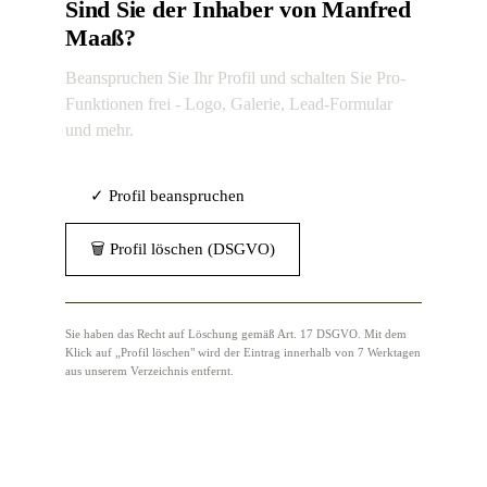
Sind Sie der Inhaber von Manfred
Maaß?
Beanspruchen Sie Ihr Profil und schalten Sie Pro-
Funktionen frei - Logo, Galerie, Lead-Formular
und mehr.
✓ Profil beanspruchen
🗑 Profil löschen (DSGVO)
Sie haben das Recht auf Löschung gemäß Art. 17 DSGVO. Mit dem
Klick auf „Profil löschen" wird der Eintrag innerhalb von 7 Werktagen
aus unserem Verzeichnis entfernt.