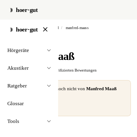
hoer·gut
start
/
akustiker
/
bad hersfeld
/
manfred-maass
hoer·gut
// akustiker · bad hersfeld
Hörgeräte
Manfred Maaß
Akustiker
☆☆☆☆☆
Noch keine verifizierten Bewertungen
Ratgeber
⚠ Dieses Profil wurde noch nicht von
Manfred Maaß
beansprucht.
Glossar
Profil beanspruchen →
Tools