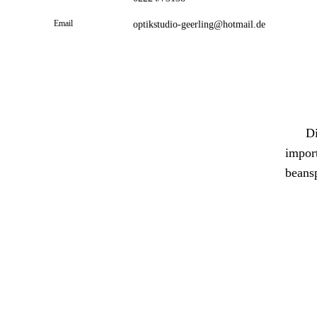
Email
optikstudio-geerling@hotmail.de
Di
import
beans