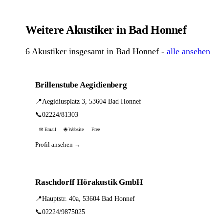
Weitere Akustiker in Bad Honnef
6 Akustiker insgesamt in Bad Honnef -
alle ansehen
Brillenstube Aegidienberg
📍
Aegidiusplatz 3, 53604 Bad Honnef
📞
02224/81303
✉ Email
🌐 Website
Free
Profil ansehen →
Raschdorff Hörakustik GmbH
📍
Hauptstr. 40a, 53604 Bad Honnef
📞
02224/9875025