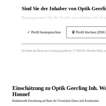
Sind Sie der Inhaber von Optik Geerli
Beanspruchen Sie Ihr Profil und schalten Sie Pr
✓ Profil beanspruchen
🗑 Profil löschen (DS
Sie haben das Recht auf Löschung gemäß Art. 17 DSGVO. Mit dem Klick auf „
Einschätzung zu Optik Geerling Inh. Wo
Honnef
Redaktionelle Einordnung auf Basis der Verzeichnis-Daten, kein Kundenzitat.