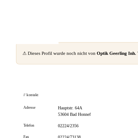
📦 Zuhause testen
⚠ Dieses Profil wurde noch nicht von
Optik Geerling Inh.
// kontakt
Adresse
Hauptstr. 64A
53604 Bad Honnef
Telefon
02224/2356
Fax
02224/73138