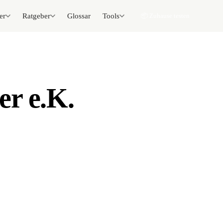
er
Ratgeber
Glossar
Tools
📦 Zuhause testen
er e.K.