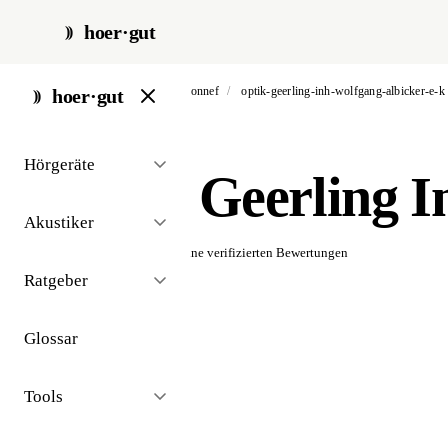
hoer·gut
start
/
akustiker
/
bad honnef
/
optik-geerling-inh-wolfgang-albicker-e-k
hoer·gut
// akustiker · bad honnef
Hörgeräte
Optik Geerling I
Akustiker
☆☆☆☆☆
Noch keine verifizierten Bewertungen
Ratgeber
Glossar
Tools