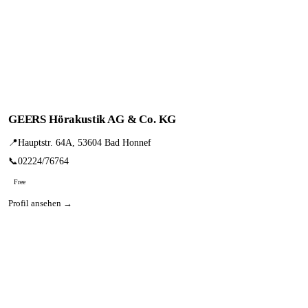
GEERS Hörakustik AG & Co. KG
📍
Hauptstr. 64A, 53604 Bad Honnef
📞
02224/76764
Free
Profil ansehen →