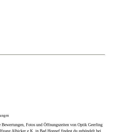
tungen
e Bewertungen, Fotos und Öffnungszeiten von Optik Geerling
lfgang Albicker e.K. in Bad Honnef findest du gebündelt bei