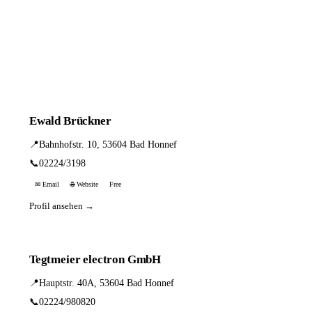
Ewald Brückner
📍
Bahnhofstr. 10, 53604 Bad Honnef
📞
02224/3198
✉ Email
🌐 Website
Free
Profil ansehen →
Tegtmeier electron GmbH
📍
Hauptstr. 40A, 53604 Bad Honnef
📞
02224/980820