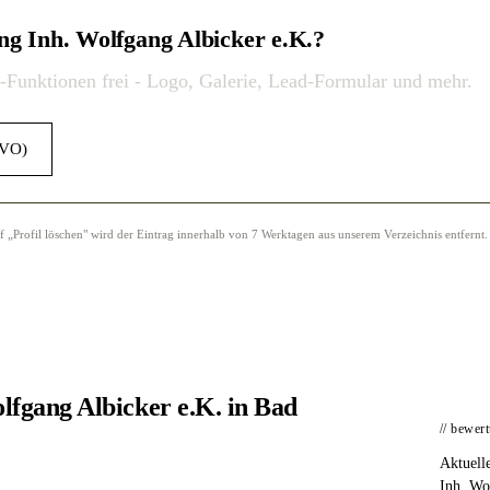
ng Inh. Wolfgang Albicker e.K.?
o-Funktionen frei - Logo, Galerie, Lead-Formular und mehr.
GVO)
Profil löschen" wird der Eintrag innerhalb von 7 Werktagen aus unserem Verzeichnis entfernt.
lfgang Albicker e.K. in Bad
// bewer
Aktuell
Inh. Wo