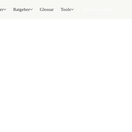
er
Ratgeber
Glossar
Tools
📦 Zuhause testen