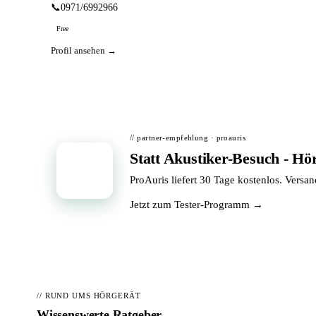
📞
0971/6992966
Free
Profil ansehen →
// partner-empfehlung · proauris
Statt Akustiker-Besuch - Hö
📦
ProAuris liefert 30 Tage kostenlos. Versa
Jetzt zum Tester-Programm →
// RUND UMS HÖRGERÄT
Wissenswerte Ratgeber