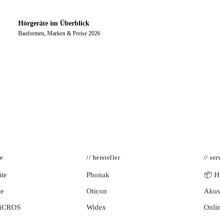
Hörgeräte im Überblick
Bauformen, Marken & Preise 2026
te
// hersteller
// ser
te
Phonak
📦 Hö
te
Oticon
Akust
BiCROS
Widex
Onlin