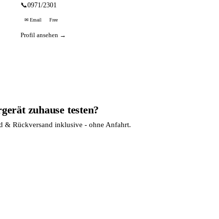
📞
0971/2301
✉ Email
Free
Profil ansehen →
rgerät zuhause testen?
nd & Rückversand inklusive - ohne Anfahrt.