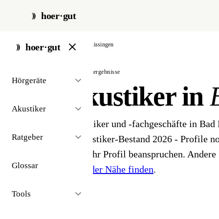
hoer·gut
start
/
akustiker
/
bad-kissingen
hoer·gut
// stadt · bad kissingen · 2 ergebnisse
Hörgeräte
Hörakustiker in
Akustiker
2 Hörgeräteakustiker und -fachgeschäfte in Bad
Ratgeber
öffentlichen Akustiker-Bestand 2026 - Profile noc
Inhaber können ihr Profil beanspruchen. Andere 
Glossar
Hörakustiker in der Nähe finden
.
Tools