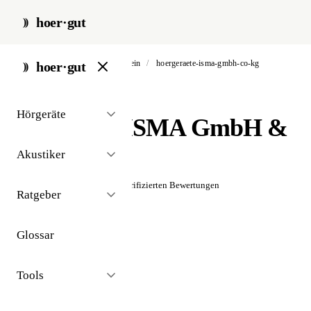
hoer·gut
start
/
akustiker
/
bad lobenstein
/
hoergeraete-isma-gmbh-co-kg
hoer·gut
// akustiker · bad lobenstein
Hörgeräte
Hörgeräte ISMA GmbH &
Co. KG
Akustiker
☆☆☆☆☆
Noch keine verifizierten Bewertungen
Ratgeber
Glossar
Tools