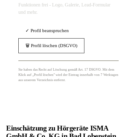
Funktionen frei - Logo, Galerie, Lead-Formular
und mehr.
✓ Profil beanspruchen
🗑 Profil löschen (DSGVO)
Sie haben das Recht auf Löschung gemäß Art. 17 DSGVO. Mit dem
Klick auf „Profil löschen" wird der Eintrag innerhalb von 7 Werktagen
aus unserem Verzeichnis entfernt.
Einschätzung zu Hörgeräte ISMA
GmbH & Co. KG in Bad Lobenstein