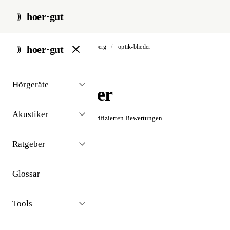
hoer·gut
start
/
akustiker
/
bad marienberg
/
optik-blieder
hoer·gut
// akustiker · bad marienberg
Hörgeräte
Optik Blieder
Akustiker
☆☆☆☆☆
Noch keine verifizierten Bewertungen
Ratgeber
Glossar
Tools