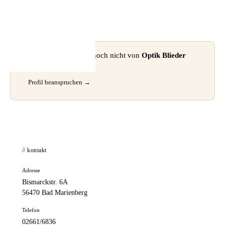
📦 Zuhause testen
⚠ Dieses Profil wurde noch nicht von
Optik Blieder
beansprucht.
Profil beanspruchen →
// kontakt
Adresse
Bismarckstr. 6A
56470 Bad Marienberg
Telefon
02661/6836