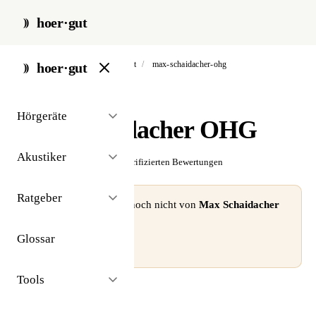
hoer·gut
start
/
akustiker
/
bad neustadt
/
max-schaidacher-ohg
hoer·gut
// akustiker · bad neustadt
Hörgeräte
Max Schaidacher OHG
Akustiker
☆☆☆☆☆
Noch keine verifizierten Bewertungen
Ratgeber
⚠ Dieses Profil wurde noch nicht von
Max Schaidacher
OHG
beansprucht.
Glossar
Profil beanspruchen →
Tools