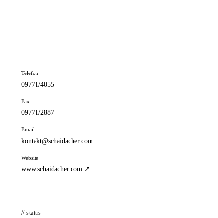
📦 Zuhause testen
// kontakt
Adresse
Spörleinstr. 13
97616 Bad Neustadt
Telefon
09771/4055
Fax
09771/2887
Email
kontakt@schaidacher.com
Website
www.schaidacher.com ↗
// status