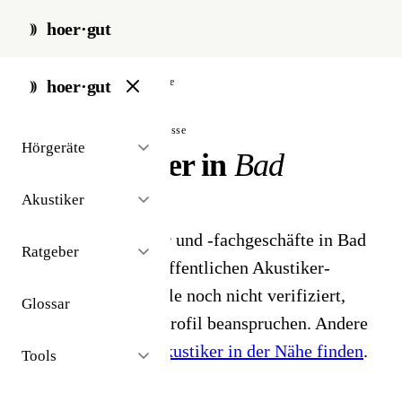
hoer·gut
start
/
akustiker
/
bad-oldesloe
hoer·gut
// stadt · bad oldesloe · 1 ergebnisse
Hörgeräte
Hörakustiker in
Bad
Oldesloe
Akustiker
1 Hörgeräteakustiker und -fachgeschäfte in Bad
Ratgeber
Oldesloe. Aus dem öffentlichen Akustiker-
Bestand 2026 - Profile noch nicht verifiziert,
Glossar
Inhaber können ihr Profil beanspruchen. Andere
Stadt gesucht?
Hörakustiker in der Nähe finden
.
Tools