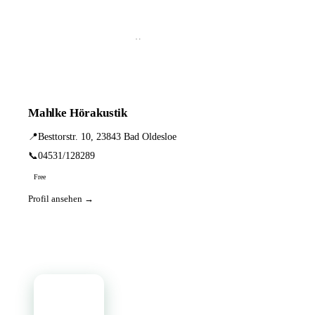
📦 Zuhause testen
1 Einträge · sortiert nach PLZ
Mahlke Hörakustik
📍
Besttorstr. 10, 23843 Bad Oldesloe
📞
04531/128289
Free
Profil ansehen →
📦