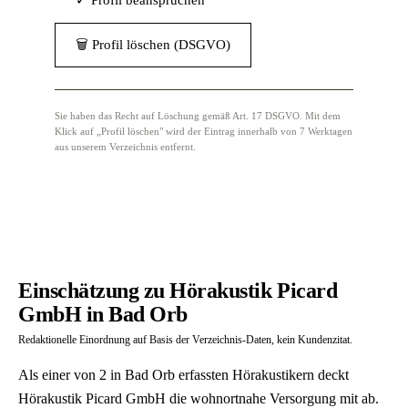
✓ Profil beanspruchen
🗑 Profil löschen (DSGVO)
Sie haben das Recht auf Löschung gemäß Art. 17 DSGVO. Mit dem
Klick auf „Profil löschen" wird der Eintrag innerhalb von 7 Werktagen
aus unserem Verzeichnis entfernt.
Einschätzung zu Hörakustik Picard
GmbH in Bad Orb
Redaktionelle Einordnung auf Basis der Verzeichnis-Daten, kein Kundenzitat.
Als einer von 2 in Bad Orb erfassten Hörakustikern deckt
Hörakustik Picard GmbH die wohnortnahe Versorgung mit ab.