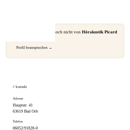
📦 Zuhause testen
⚠ Dieses Profil wurde noch nicht von
Hörakustik Picard
GmbH
beansprucht.
Profil beanspruchen →
// kontakt
Adresse
Hauptstr. 41
63619 Bad Orb
Telefon
06052/91828-0