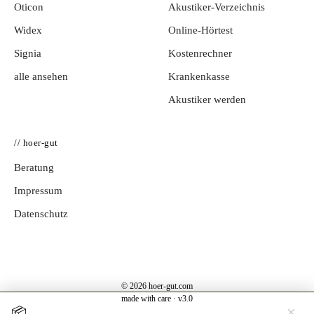
Oticon
Akustiker-Verzeichnis
Widex
Online-Hörtest
Signia
Kostenrechner
alle ansehen
Krankenkasse
Akustiker werden
// hoer-gut
Beratung
Impressum
Datenschutz
© 2026 hoer-gut.com
made with care · v3.0
×
📦
Jetzt testen →
Hörgerät 30 Tage kostenlos zuhause testen