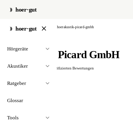
hoer·gut
start
/
akustiker
/
bad orb
/
hoerakustik-picard-gmbh
hoer·gut
// akustiker · bad orb
Hörgeräte
Hörakustik Picard GmbH
Akustiker
☆☆☆☆☆
Noch keine verifizierten Bewertungen
Ratgeber
Glossar
Tools