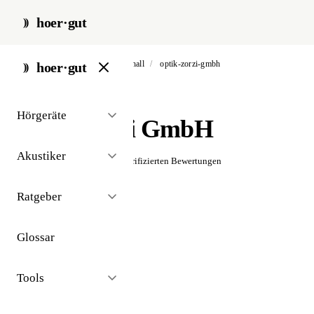
hoer·gut
start
/
akustiker
/
bad reichenhall
/
optik-zorzi-gmbh
hoer·gut
// akustiker · bad reichenhall
Hörgeräte
Optik Zorzi GmbH
Akustiker
☆☆☆☆☆
Noch keine verifizierten Bewertungen
Ratgeber
Glossar
Tools