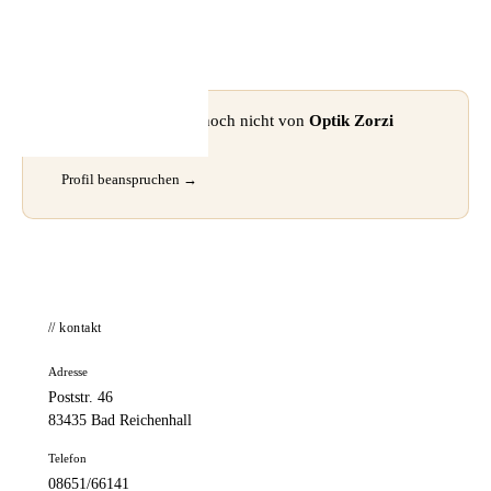
📦 Zuhause testen
⚠ Dieses Profil wurde noch nicht von
Optik Zorzi
GmbH
beansprucht.
Profil beanspruchen →
// kontakt
Adresse
Poststr. 46
83435 Bad Reichenhall
Telefon
08651/66141