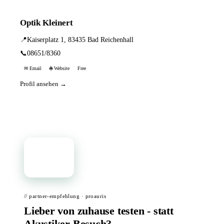
Optik Kleinert
📍
Kaiserplatz 1, 83435 Bad Reichenhall
📞
08651/8360
✉ Email
🌐 Website
Free
Profil ansehen →
📦
// partner-empfehlung · proauris
Lieber von zuhause testen - statt
Akustiker-Besuch?