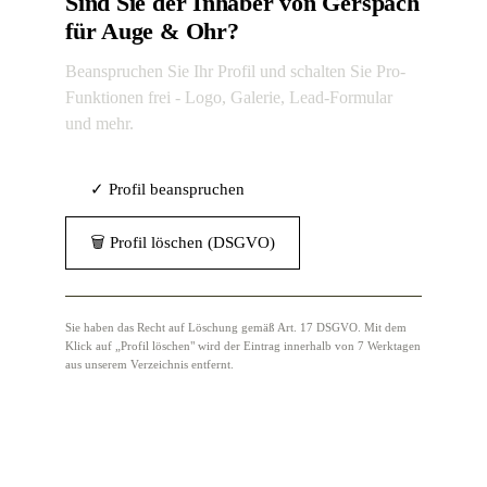
Sind Sie der Inhaber von Gerspach
für Auge & Ohr?
Beanspruchen Sie Ihr Profil und schalten Sie Pro-
Funktionen frei - Logo, Galerie, Lead-Formular
und mehr.
✓ Profil beanspruchen
🗑 Profil löschen (DSGVO)
Sie haben das Recht auf Löschung gemäß Art. 17 DSGVO. Mit dem
Klick auf „Profil löschen" wird der Eintrag innerhalb von 7 Werktagen
aus unserem Verzeichnis entfernt.