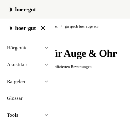
hoer·gut
start
/
akustiker
/
bad säckingen
/
gerspach-fuer-auge-ohr
hoer·gut
// akustiker · bad säckingen
Hörgeräte
Gerspach für Auge & Ohr
Akustiker
☆☆☆☆☆
Noch keine verifizierten Bewertungen
Ratgeber
Glossar
Tools