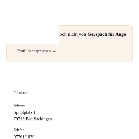
📦 Zuhause testen
⚠ Dieses Profil wurde noch nicht von
Gerspach für Auge
& Ohr
beansprucht.
Profil beanspruchen →
// kontakt
Adresse
Spitalplatz 1
79713 Bad Säckingen
Telefon
07761/1839