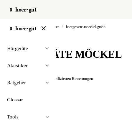
hoer·gut
start
/
akustiker
/
bad salzungen
/
hoergeraete-moeckel-gmbh
hoer·gut
// akustiker · bad salzungen
Hörgeräte
HÖRGERÄTE MÖCKEL
GmbH
Akustiker
☆☆☆☆☆
Noch keine verifizierten Bewertungen
Ratgeber
Glossar
Tools