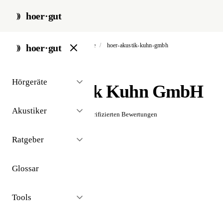
hoer·gut
start
/
akustiker
/
bad waldsee
/
hoer-akustik-kuhn-gmbh
hoer·gut
// akustiker · bad waldsee
Hörgeräte
Hör-Akustik Kuhn GmbH
Akustiker
☆☆☆☆☆
Noch keine verifizierten Bewertungen
Ratgeber
Glossar
Tools