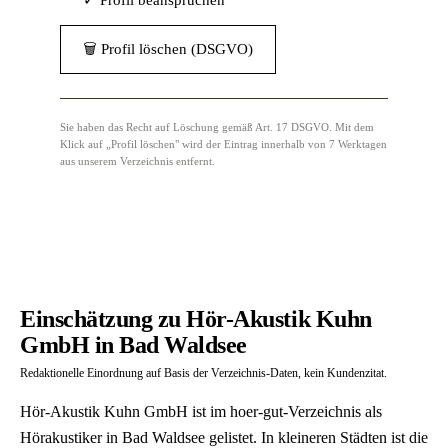
✓ Profil beanspruchen
🗑 Profil löschen (DSGVO)
Sie haben das Recht auf Löschung gemäß Art. 17 DSGVO. Mit dem
Klick auf „Profil löschen" wird der Eintrag innerhalb von 7 Werktagen
aus unserem Verzeichnis entfernt.
Einschätzung zu Hör-Akustik Kuhn
GmbH in Bad Waldsee
Redaktionelle Einordnung auf Basis der Verzeichnis-Daten, kein Kundenzitat.
Hör-Akustik Kuhn GmbH ist im hoer-gut-Verzeichnis als
Hörakustiker in Bad Waldsee gelistet. In kleineren Städten ist die