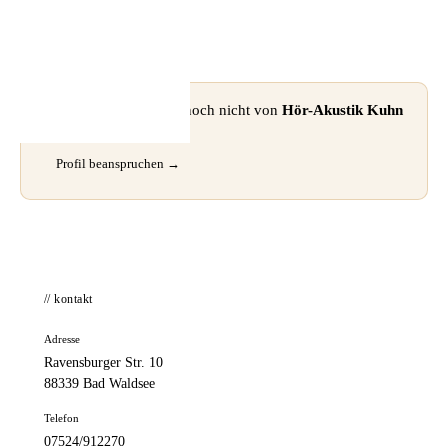
📦 Zuhause testen
⚠ Dieses Profil wurde noch nicht von
Hör-Akustik Kuhn
GmbH
beansprucht.
Profil beanspruchen →
// kontakt
Adresse
Ravensburger Str. 10
88339 Bad Waldsee
Telefon
07524/912270