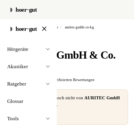
hoer·gut
start
/
akustiker
/
baden-baden
/
auritec-gmbh-co-kg
hoer·gut
// akustiker · baden-baden
Hörgeräte
AURITEC GmbH & Co.
KG
Akustiker
☆☆☆☆☆
Noch keine verifizierten Bewertungen
Ratgeber
⚠ Dieses Profil wurde noch nicht von
AURITEC GmbH
Glossar
& Co. KG
beansprucht.
Profil beanspruchen →
Tools