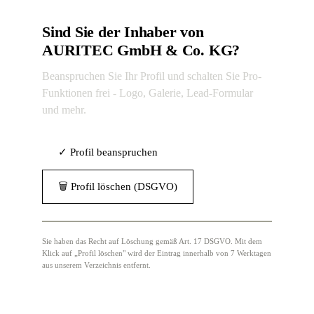
Sind Sie der Inhaber von
AURITEC GmbH & Co. KG?
Beanspruchen Sie Ihr Profil und schalten Sie Pro-
Funktionen frei - Logo, Galerie, Lead-Formular
und mehr.
✓ Profil beanspruchen
🗑 Profil löschen (DSGVO)
Sie haben das Recht auf Löschung gemäß Art. 17 DSGVO. Mit dem
Klick auf „Profil löschen" wird der Eintrag innerhalb von 7 Werktagen
aus unserem Verzeichnis entfernt.