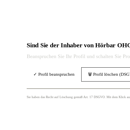
Sind Sie der Inhaber von Hörbar OH
Beanspruchen Sie Ihr Profil und schalten Sie Pr
✓ Profil beanspruchen
🗑 Profil löschen (DS
Sie haben das Recht auf Löschung gemäß Art. 17 DSGVO. Mit dem Klick auf „