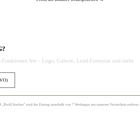
G?
o-Funktionen frei - Logo, Galerie, Lead-Formular und mehr.
GVO)
Profil löschen" wird der Eintrag innerhalb von 7 Werktagen aus unserem Verzeichnis entfernt.