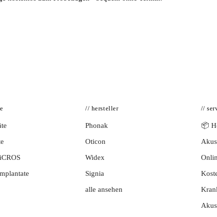
te
// hersteller
// ser
te
Phonak
📦 Hö
te
Oticon
Akust
BiCROS
Widex
Onlin
mplantate
Signia
Kost
alle ansehen
Kran
Akus