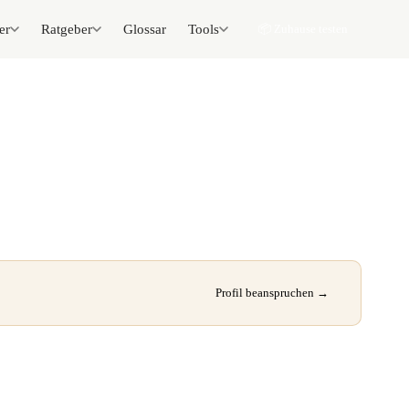
er
Ratgeber
Glossar
Tools
📦 Zuhause testen
Profil beanspruchen →