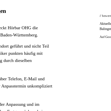
gen
// bewer
Aktuell
 deckt Hörbar OHG die
Balinge
n Baden-Württemberg.
Auf Goo
dort geführt und nicht Teil
tiker punkten häufig mit
ng durch dieselben
 über Telefon, E-Mail und
er Anpasstermin unkompliziert
n der Anpassung und im