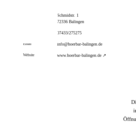
// kontakt
📦 Zuhause testen
Adresse
Schmidstr. 1
72336 Balingen
Telefon
07433/275275
Email
info@hoerbar-balingen.de
Website
www.hoerbar-balingen.de ↗
Di
i
Öffnu