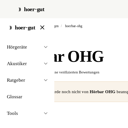
hoer·gut
start
/
akustiker
/
balingen
/
hoerbar-ohg
hoer·gut
// akustiker · balingen
Hörgeräte
Hörbar OHG
Akustiker
☆☆☆☆☆
Noch keine verifizierten Bewertungen
Ratgeber
⚠ Dieses Profil wurde noch nicht von
Hörbar OHG
beansp
Glossar
Tools