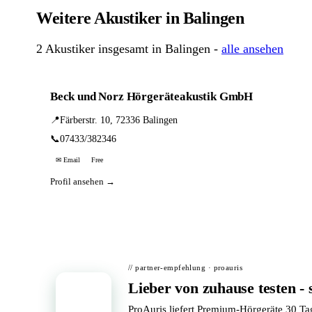
Weitere Akustiker in Balingen
2 Akustiker insgesamt in Balingen -
alle ansehen
Beck und Norz Hörgeräteakustik GmbH
📍
Färberstr. 10, 72336 Balingen
📞
07433/382346
✉ Email
Free
Profil ansehen →
// partner-empfehlung · proauris
Lieber von zuhause testen - 
📦
ProAuris liefert Premium-Hörgeräte 30 T