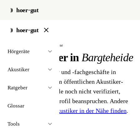
hoer·gut
start
/
akustiker
/
bargteheide
hoer·gut
// stadt · bargteheide · 1 ergebnisse
Hörgeräte
Hörakustiker in
Bargteheide
Akustiker
1 Hörgeräteakustiker und -fachgeschäfte in
Bargteheide. Aus dem öffentlichen Akustiker-
Ratgeber
Bestand 2026 - Profile noch nicht verifiziert,
Inhaber können ihr Profil beanspruchen. Andere
Glossar
Stadt gesucht?
Hörakustiker in der Nähe finden
.
Tools