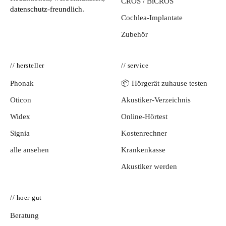
CROS / BiCROS
datenschutz-freundlich.
Cochlea-Implantate
Zubehör
// hersteller
// service
Phonak
📦 Hörgerät zuhause testen
Oticon
Akustiker-Verzeichnis
Widex
Online-Hörtest
Signia
Kostenrechner
alle ansehen
Krankenkasse
Akustiker werden
// hoer-gut
Beratung