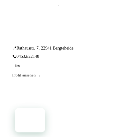
📦 Zuhause testen
1 Einträge · sortiert nach PLZ
KIND Hörgeräte
📍
Rathausstr. 7, 22941 Bargteheide
📞
04532/22140
Free
Profil ansehen →
📦