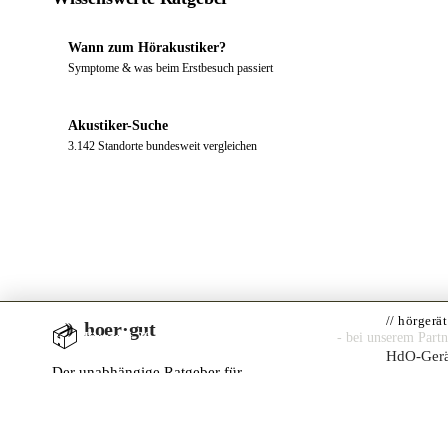
Wann zum Hörakustiker?
Symptome & was beim Erstbesuch passiert
Akustiker-Suche
3.142 Standorte bundesweit vergleichen
// hörgerä
hoer·gut
📦
Hörgerät 30 Tage kostenlos zuhause testen
- bei unserem Part
HdO-Gerä
Der unabhängige Ratgeber für
IdO-Gerä
Hörgeräte. Seit 2014. Redaktionell,
werbefinanziert, datenschutz-freundlich.
CROS / 