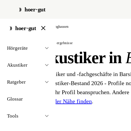
hoer·gut
start
/
akustiker
/
barsinghausen
hoer·gut
// stadt · barsinghausen · 2 ergebnisse
Hörgeräte
Hörakustiker in
Akustiker
2 Hörgeräteakustiker und -fachgeschäfte in Bar
Ratgeber
öffentlichen Akustiker-Bestand 2026 - Profile noc
Inhaber können ihr Profil beanspruchen. Andere 
Glossar
Hörakustiker in der Nähe finden
.
Tools