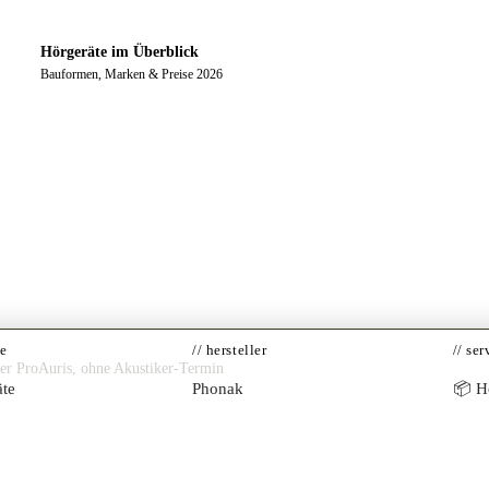
Hörgeräte im Überblick
Bauformen, Marken & Preise 2026
te
// hersteller
// ser
ner ProAuris, ohne Akustiker-Termin
te
Phonak
📦 Hö
te
Oticon
Akust
BiCROS
Widex
Onlin