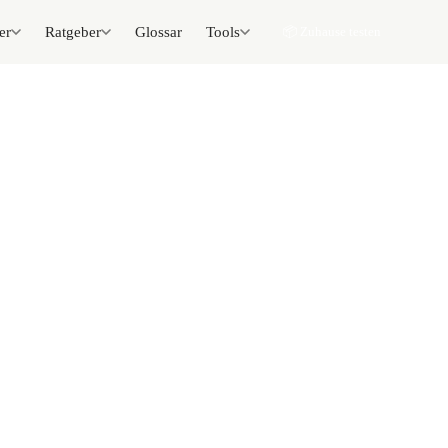
er
Ratgeber
Glossar
Tools
📦 Zuhause testen