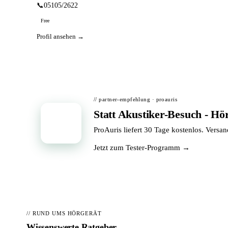
📞
05105/2622
Free
Profil ansehen →
// partner-empfehlung · proauris
Statt Akustiker-Besuch - Hö
📦
ProAuris liefert 30 Tage kostenlos. Versa
Jetzt zum Tester-Programm →
// RUND UMS HÖRGERÄT
Wissenswerte Ratgeber