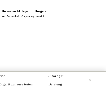
Die ersten 14 Tage mit Hörgerät
Was Sie nach der Anpassung erwartet
vice
// hoer-gut
×
Jetzt testen →
rgerät zuhause testen
Beratung
iker-Verzeichnis
Impressum
e-Hörtest
Datenschutz