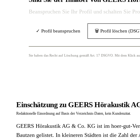
Beanspruchen Sie Ihr Profil und schalten Sie Pr
✓ Profil beanspruchen
🗑 Profil löschen (DS
Sie haben das Recht auf Löschung gemäß Art. 17 DSGVO. Mit dem Klick auf „
Einschätzung zu GEERS Hörakustik AG
Redaktionelle Einordnung auf Basis der Verzeichnis-Daten, kein Kundenzitat.
GEERS Hörakustik AG & Co. KG ist im hoer-gut-Verze
Bautzen gelistet. In kleineren Städten ist die Zahl de