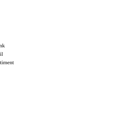
ank
il
timent