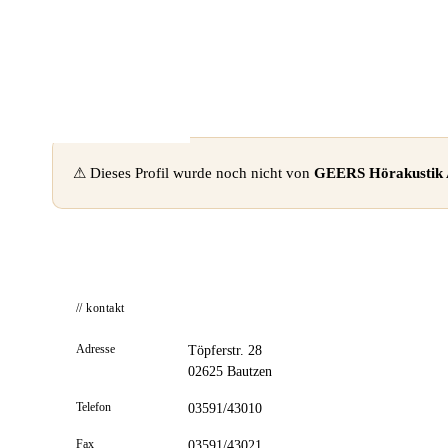
📦 Zuhause testen
⚠ Dieses Profil wurde noch nicht von
GEERS Hörakustik
// kontakt
Adresse
Töpferstr. 28
02625 Bautzen
Telefon
03591/43010
Fax
03591/43021