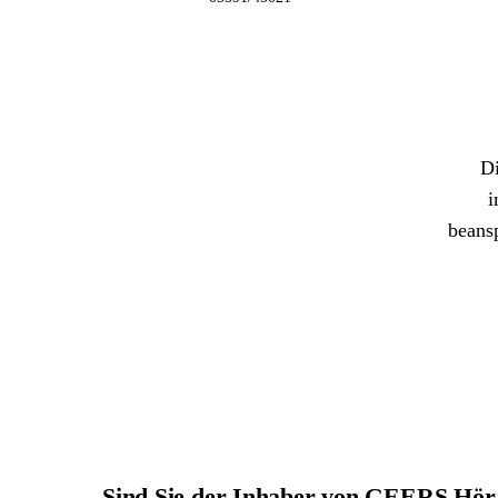
Di
i
beans
Sind Sie der Inhaber von GEERS Hö