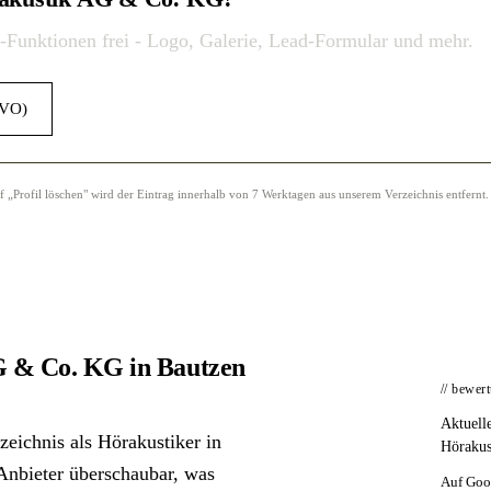
o-Funktionen frei - Logo, Galerie, Lead-Formular und mehr.
GVO)
Profil löschen" wird der Eintrag innerhalb von 7 Werktagen aus unserem Verzeichnis entfernt.
 & Co. KG in Bautzen
// bewer
Aktuell
ichnis als Hörakustiker in
Hörakus
r Anbieter überschaubar, was
Auf Goo