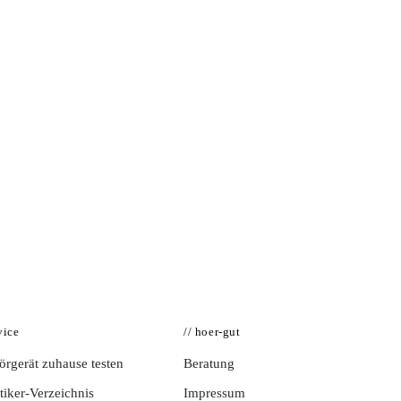
vice
// hoer-gut
rgerät zuhause testen
Beratung
iker-Verzeichnis
Impressum