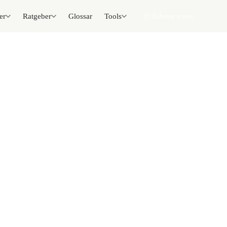
er
Ratgeber
Glossar
Tools
📦 Zuhause testen