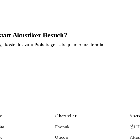
statt Akustiker-Besuch?
age kostenlos zum Probetragen - bequem ohne Termin.
te
// hersteller
// ser
te
Phonak
📦 Hö
te
Oticon
Akust