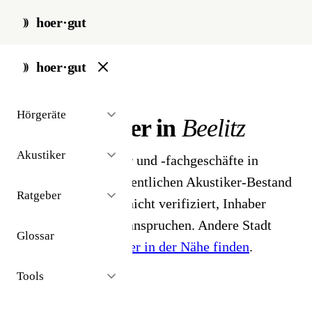
hoer·gut
start
/
akustiker
/
beelitz
hoer·gut
// stadt · beelitz · 1 ergebnisse
Hörgeräte
Hörakustiker in
Beelitz
Akustiker
1 Hörgeräteakustiker und -fachgeschäfte in
Beelitz. Aus dem öffentlichen Akustiker-Bestand
Ratgeber
2026 - Profile noch nicht verifiziert, Inhaber
können ihr Profil beanspruchen. Andere Stadt
Glossar
gesucht?
Hörakustiker in der Nähe finden
.
Tools