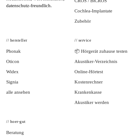
CROS / BiCROS
datenschutz-freundlich.
Cochlea-Implantate
Zubehör
// hersteller
// service
Phonak
📦 Hörgerät zuhause testen
Oticon
Akustiker-Verzeichnis
Widex
Online-Hörtest
Signia
Kostenrechner
alle ansehen
Krankenkasse
Akustiker werden
// hoer-gut
Beratung