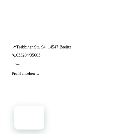
📦 Zuhause testen
1 Einträge · sortiert nach PLZ
Hörgeräte Böckhoff
📍
Trebbiner Str. 94, 14547 Beelitz
📞
033204/35663
Free
Profil ansehen →
📦