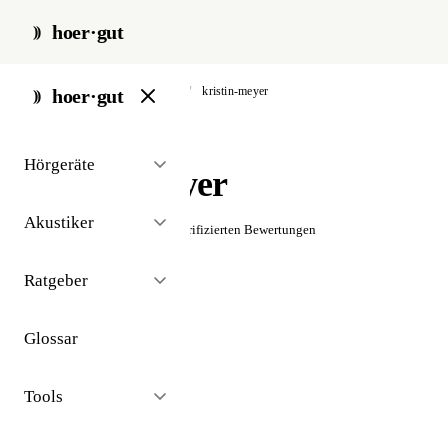
hoer·gut
start
/
akustiker
/
beilngries
/
kristin-meyer
hoer·gut
// akustiker · beilngries
Hörgeräte
Kristin Meyer
Akustiker
☆☆☆☆☆
Noch keine verifizierten Bewertungen
Ratgeber
Glossar
Tools