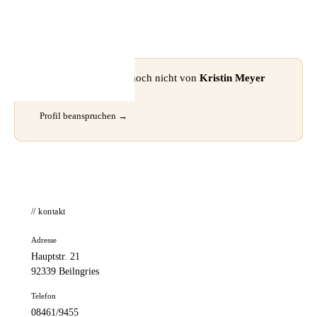
📦 Zuhause testen
⚠ Dieses Profil wurde noch nicht von
Kristin Meyer
beansprucht.
Profil beanspruchen →
// kontakt
Adresse
Hauptstr. 21
92339 Beilngries
Telefon
08461/9455