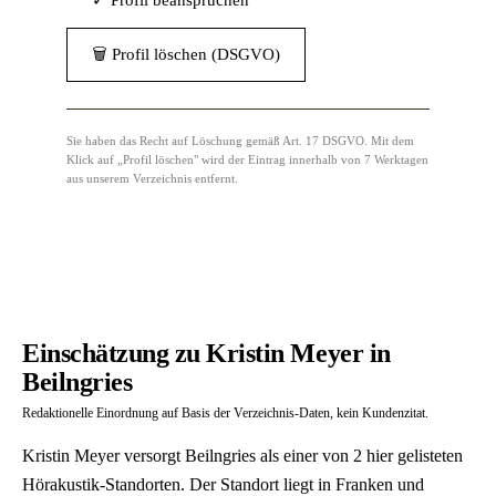
✓ Profil beanspruchen
🗑 Profil löschen (DSGVO)
Sie haben das Recht auf Löschung gemäß Art. 17 DSGVO. Mit dem
Klick auf „Profil löschen" wird der Eintrag innerhalb von 7 Werktagen
aus unserem Verzeichnis entfernt.
Einschätzung zu Kristin Meyer in
Beilngries
Redaktionelle Einordnung auf Basis der Verzeichnis-Daten, kein Kundenzitat.
Kristin Meyer versorgt Beilngries als einer von 2 hier gelisteten
Hörakustik-Standorten. Der Standort liegt in Franken und