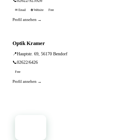
📞
02622/923926
✉ Email
🌐 Website
Free
Profil ansehen →
Optik Kramer
📍
Hauptstr. 69, 56170 Bendorf
📞
02622/6426
Free
Profil ansehen →
📦