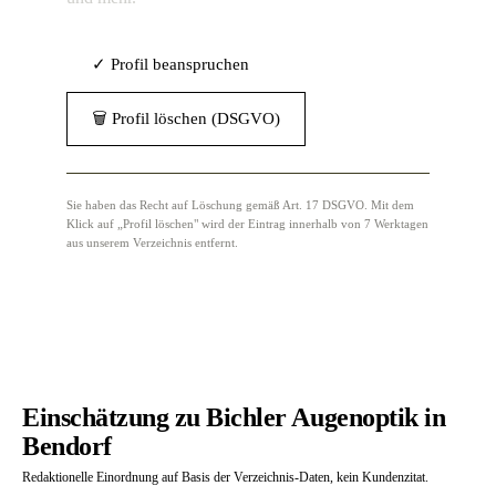
✓ Profil beanspruchen
🗑 Profil löschen (DSGVO)
Sie haben das Recht auf Löschung gemäß Art. 17 DSGVO. Mit dem
Klick auf „Profil löschen" wird der Eintrag innerhalb von 7 Werktagen
aus unserem Verzeichnis entfernt.
Einschätzung zu Bichler Augenoptik in
Bendorf
Redaktionelle Einordnung auf Basis der Verzeichnis-Daten, kein Kundenzitat.