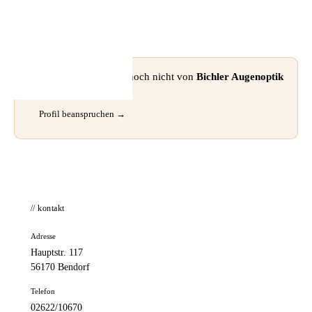
📦 Zuhause testen
⚠ Dieses Profil wurde noch nicht von
Bichler Augenoptik
beansprucht.
Profil beanspruchen →
// kontakt
Adresse
Hauptstr. 117
56170 Bendorf
Telefon
02622/10670