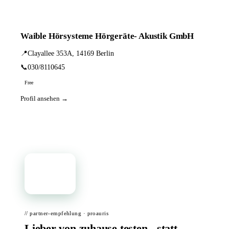
Waible Hörsysteme Hörgeräte- Akustik GmbH
📍
Clayallee 353A, 14169 Berlin
📞
030/8110645
Free
Profil ansehen →
📦
// partner-empfehlung · proauris
Lieber von zuhause testen - statt