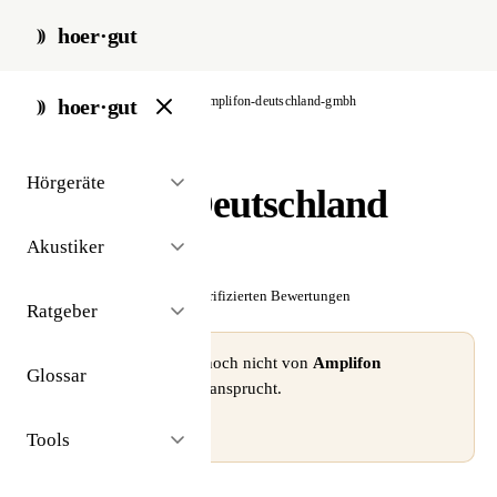
hoer·gut
start
/
akustiker
/
berlin
/
amplifon-deutschland-gmbh
hoer·gut
// akustiker · berlin
Hörgeräte
Amplifon Deutschland
GmbH
Akustiker
☆☆☆☆☆
Noch keine verifizierten Bewertungen
Ratgeber
⚠ Dieses Profil wurde noch nicht von
Amplifon
Glossar
Deutschland GmbH
beansprucht.
Profil beanspruchen →
Tools