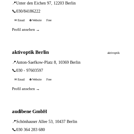
📍
Unter den Eichen 97, 12203 Berlin
📞
030/84186222
✉ Email
🌐 Website
Free
Profil ansehen →
aktivoptik Berlin
aktivoptik
📍
Anton-Saefkow-Platz 8, 10369 Berlin
📞
030 - 97603597
✉ Email
🌐 Website
Free
Profil ansehen →
audibene GmbH
📍
Schönhauser Allee 53, 10437 Berlin
📞
030 364 283 680