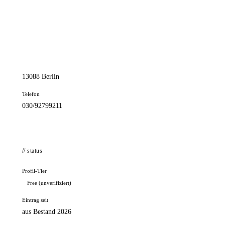
📦 Zuhause testen
// kontakt
Adresse
Berliner Allee 89
13088 Berlin
Telefon
030/92799211
// status
Profil-Tier
Free (unverifiziert)
Eintrag seit
aus Bestand 2026