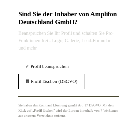
Sind Sie der Inhaber von Amplifon
Deutschland GmbH?
Beanspruchen Sie Ihr Profil und schalten Sie Pro-
Funktionen frei - Logo, Galerie, Lead-Formular
und mehr.
✓ Profil beanspruchen
🗑 Profil löschen (DSGVO)
Sie haben das Recht auf Löschung gemäß Art. 17 DSGVO. Mit dem
Klick auf „Profil löschen" wird der Eintrag innerhalb von 7 Werktagen
aus unserem Verzeichnis entfernt.