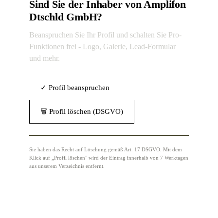
Sind Sie der Inhaber von Amplifon
Dtschld GmbH?
Beanspruchen Sie Ihr Profil und schalten Sie Pro-
Funktionen frei - Logo, Galerie, Lead-Formular
und mehr.
✓ Profil beanspruchen
🗑 Profil löschen (DSGVO)
Sie haben das Recht auf Löschung gemäß Art. 17 DSGVO. Mit dem
Klick auf „Profil löschen" wird der Eintrag innerhalb von 7 Werktagen
aus unserem Verzeichnis entfernt.