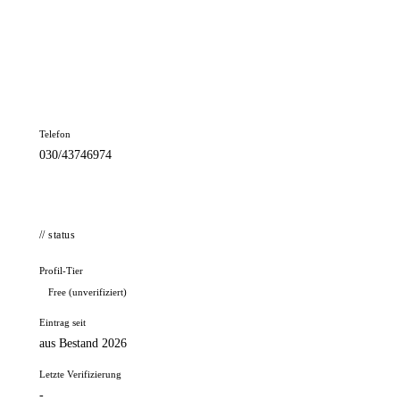
📦 Zuhause testen
// kontakt
Adresse
Alt-Tegel 1-3
13507 Berlin
Telefon
030/43746974
// status
Profil-Tier
Free (unverifiziert)
Eintrag seit
aus Bestand 2026
Letzte Verifizierung
-