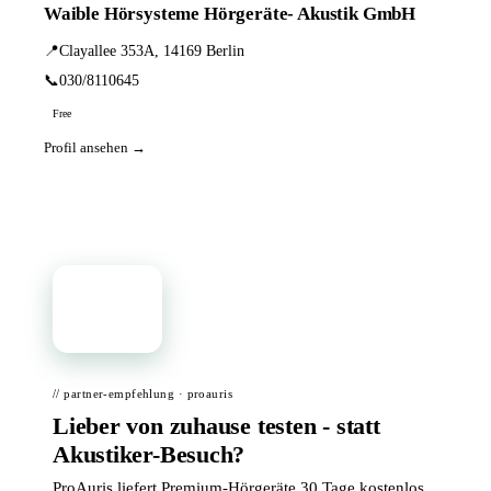
Waible Hörsysteme Hörgeräte- Akustik GmbH
📍
Clayallee 353A, 14169 Berlin
📞
030/8110645
Free
Profil ansehen →
📦
// partner-empfehlung · proauris
Lieber von zuhause testen - statt
Akustiker-Besuch?
ProAuris liefert Premium-Hörgeräte 30 Tage kostenlos