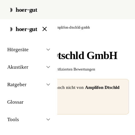
hoer·gut
start
/
akustiker
/
berlin
/
amplifon-dtschld-gmbh
hoer·gut
// akustiker · berlin
Hörgeräte
Amplifon Dtschld GmbH
Akustiker
☆☆☆☆☆
Noch keine verifizierten Bewertungen
Ratgeber
⚠ Dieses Profil wurde noch nicht von
Amplifon Dtschld
GmbH
beansprucht.
Glossar
Profil beanspruchen →
Tools