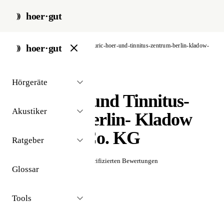
hoer·gut
start
/
akustiker
/
berlin
/
auric-hoer-und-tinnitus-zentrum-berlin-kladow-
hoer·gut
gmbh-co-kg
Hörgeräte
// akustiker · berlin
auric Hör- und Tinnitus-
Akustiker
Zentrum Berlin- Kladow
GmbH & Co. KG
Ratgeber
☆☆☆☆☆
Noch keine verifizierten Bewertungen
Glossar
Tools