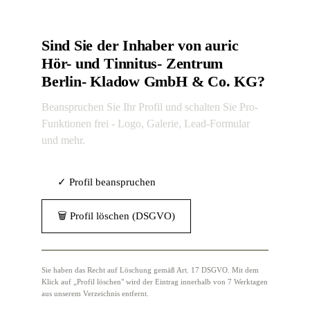
Sind Sie der Inhaber von auric
Hör- und Tinnitus- Zentrum
Berlin- Kladow GmbH & Co. KG?
Beanspruchen Sie Ihr Profil und schalten Sie Pro-
Funktionen frei - Logo, Galerie, Lead-Formular
und mehr.
✓ Profil beanspruchen
🗑 Profil löschen (DSGVO)
Sie haben das Recht auf Löschung gemäß Art. 17 DSGVO. Mit dem
Klick auf „Profil löschen" wird der Eintrag innerhalb von 7 Werktagen
aus unserem Verzeichnis entfernt.