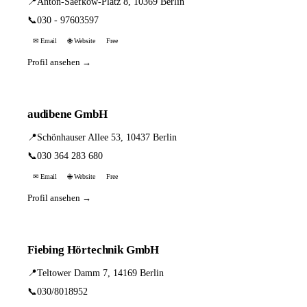
📍
Anton-Saefkow-Platz 8, 10369 Berlin
📞
030 - 97603597
✉ Email
🌐 Website
Free
Profil ansehen →
audibene GmbH
📍
Schönhauser Allee 53, 10437 Berlin
📞
030 364 283 680
✉ Email
🌐 Website
Free
Profil ansehen →
Fiebing Hörtechnik GmbH
📍
Teltower Damm 7, 14169 Berlin
📞
030/8018952