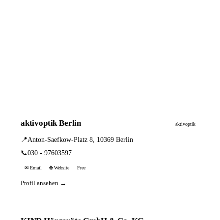
aktivoptik Berlin
aktivoptik
📍
Anton-Saefkow-Platz 8, 10369 Berlin
📞
030 - 97603597
✉ Email
🌐 Website
Free
Profil ansehen →