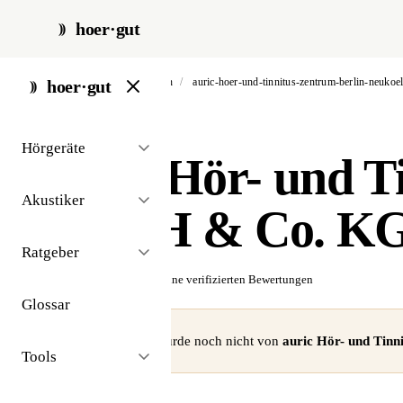
hoer·gut
start
/
akustiker
/
berlin
/
auric-hoer-und-tinnitus-zentrum-berlin-neuko
hoer·gut
// akustiker · berlin
Hörgeräte
auric Hör- und T
Akustiker
GmbH & Co. K
Ratgeber
☆☆☆☆☆
Noch keine verifizierten Bewertungen
Glossar
⚠ Dieses Profil wurde noch nicht von
auric Hör- und Tin
Tools