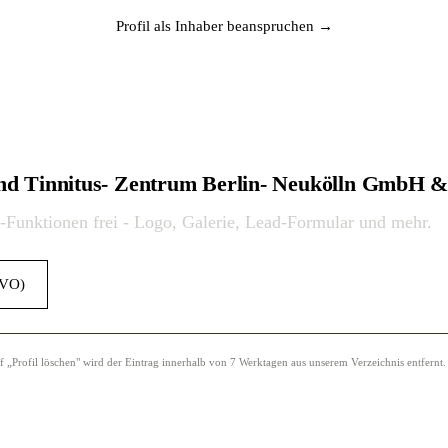
Profil als Inhaber beanspruchen →
 und Tinnitus- Zentrum Berlin- Neukölln GmbH 
o-Funktionen frei - Logo, Galerie, Lead-Formular und mehr.
GVO)
Profil löschen" wird der Eintrag innerhalb von 7 Werktagen aus unserem Verzeichnis entfernt.