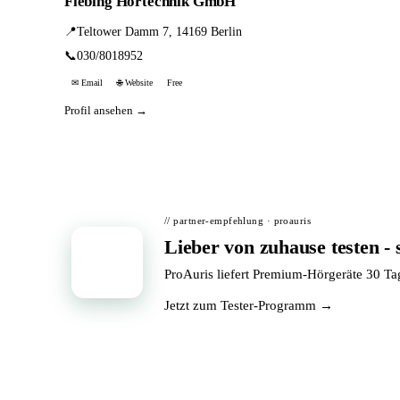
Fiebing Hörtechnik GmbH
📍
Teltower Damm 7, 14169 Berlin
📞
030/8018952
✉ Email
🌐 Website
Free
Profil ansehen →
// partner-empfehlung · proauris
Lieber von zuhause testen - 
📦
ProAuris liefert Premium-Hörgeräte 30 T
Jetzt zum Tester-Programm →