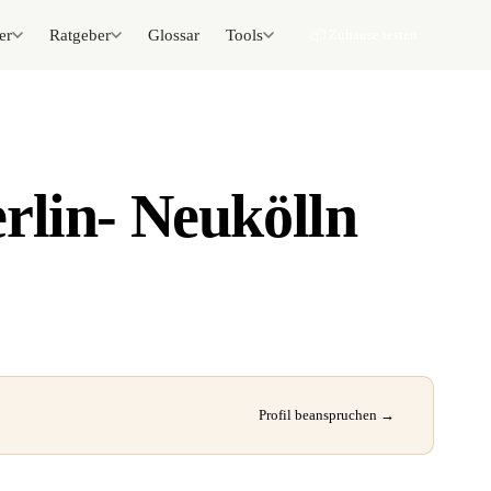
er
Ratgeber
Glossar
Tools
📦 Zuhause testen
rlin- Neukölln
Profil beanspruchen →