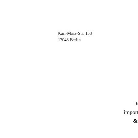
📦 Zuhause testen
// kontakt
Adresse
Karl-Marx-Str. 158
12043 Berlin
Di
import
&