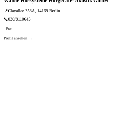
Waible Hörsysteme Hörgeräte- Akustik GmbH
📍
Clayallee 353A, 14169 Berlin
📞
030/8110645
Free
Profil ansehen →