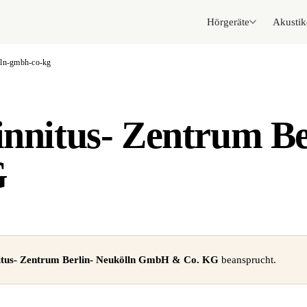
Hörgeräte
Akustik
elln-gmbh-co-kg
innitus- Zentrum Be
G
nitus- Zentrum Berlin- Neukölln GmbH & Co. KG
beansprucht.