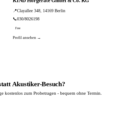
KIND Hörgeräte GmbH & Co. KG
📍
Clayallee 348, 14169 Berlin
📞
030/8026198
Free
Profil ansehen →
statt Akustiker-Besuch?
age kostenlos zum Probetragen - bequem ohne Termin.