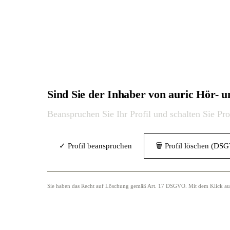
Sind Sie der Inhaber von auric Hör-
Beanspruchen Sie Ihr Profil und schalten Sie Pr
✓ Profil beanspruchen
🗑 Profil löschen (DS
Sie haben das Recht auf Löschung gemäß Art. 17 DSGVO. Mit dem Klick auf „