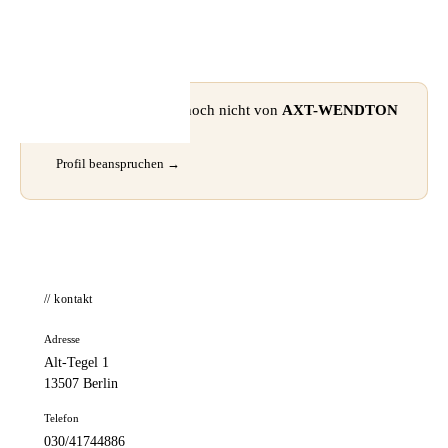
📦 Zuhause testen
⚠ Dieses Profil wurde noch nicht von
AXT-WENDTON
GmbH
beansprucht.
Profil beanspruchen →
// kontakt
Adresse
Alt-Tegel 1
13507 Berlin
Telefon
030/41744886