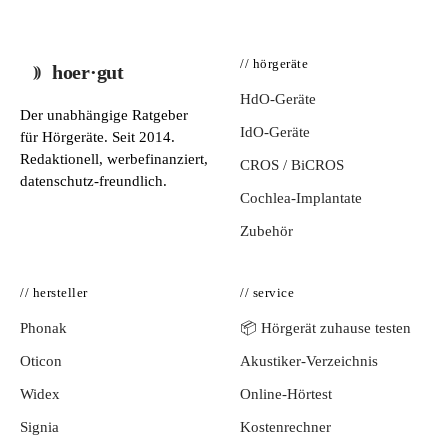
// hörgeräte
hoer·gut
HdO-Geräte
Der unabhängige Ratgeber
IdO-Geräte
für Hörgeräte. Seit 2014.
Redaktionell, werbefinanziert,
CROS / BiCROS
datenschutz-freundlich.
Cochlea-Implantate
Zubehör
// hersteller
// service
Phonak
📦 Hörgerät zuhause testen
Oticon
Akustiker-Verzeichnis
Widex
Online-Hörtest
Signia
Kostenrechner