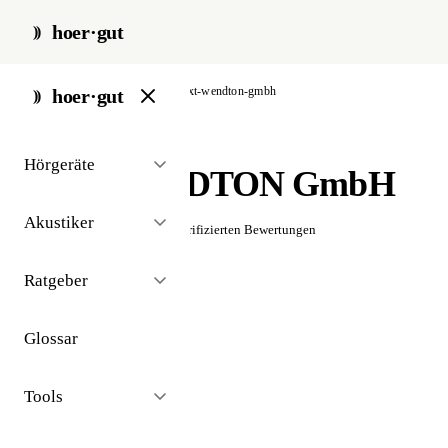
hoer·gut
start
/
akustiker
/
berlin
/
axt-wendton-gmbh
hoer·gut
// akustiker · berlin
Hörgeräte
AXT-WENDTON GmbH
Akustiker
☆☆☆☆☆
Noch keine verifizierten Bewertungen
Ratgeber
Glossar
Tools