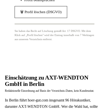
✓ Profil beanspruchen
🗑 Profil löschen (DSGVO)
Sie haben das Recht auf Löschung gemäß Art. 17 DSGVO. Mit dem
Klick auf „Profil löschen" wird der Eintrag innerhalb von 7 Werktagen
aus unserem Verzeichnis entfernt.
Einschätzung zu AXT-WENDTON
GmbH in Berlin
Redaktionelle Einordnung auf Basis der Verzeichnis-Daten, kein Kundenzitat.
In Berlin führt hoer-gut.com insgesamt 96 Hörakustiker,
darunter AXT-WENDTON GmbH. Wer die Wahl hat, sollte