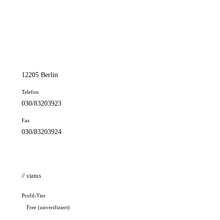
📦 Zuhause testen
// kontakt
Adresse
Lausanner Str. 79
12205 Berlin
Telefon
030/83203923
Fax
030/83203924
// status
Profil-Tier
Free (unverifiziert)