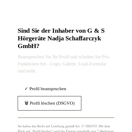
Sind Sie der Inhaber von G & S
Hörgeräte Nadja Schaffarczyk
GmbH?
Beanspruchen Sie Ihr Profil und schalten Sie Pro-
Funktionen frei - Logo, Galerie, Lead-Formular
und mehr.
✓ Profil beanspruchen
🗑 Profil löschen (DSGVO)
Sie haben das Recht auf Löschung gemäß Art. 17 DSGVO. Mit dem
Klick auf „Profil löschen" wird der Eintrag innerhalb von 7 Werktagen