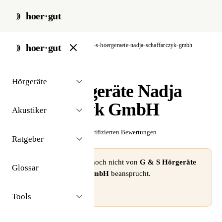
hoer·gut
start
/
akustiker
/
berlin
/
g-s-hoergeraete-nadja-schaffarczyk-gmbh
hoer·gut
// akustiker · berlin
Hörgeräte
G & S Hörgeräte Nadja
Schaffarczyk GmbH
Akustiker
☆☆☆☆☆
Noch keine verifizierten Bewertungen
Ratgeber
⚠ Dieses Profil wurde noch nicht von
G & S Hörgeräte
Glossar
Nadja Schaffarczyk GmbH
beansprucht.
Profil beanspruchen →
Tools