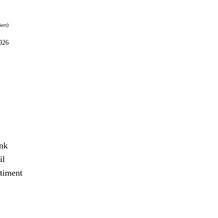
iert)
026
ank
il
timent