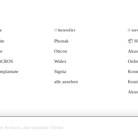
te
// hersteller
// ser
te
Phonak
📦 Hö
te
Oticon
Akust
BiCROS
Widex
Onlin
mplantate
Signia
Kost
alle ansehen
Kran
Akus
ner ProAuris, ohne Akustiker-Termin