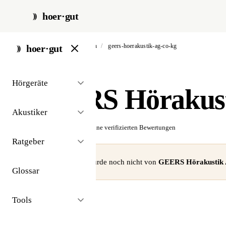
hoer·gut
start
/
akustiker
/
berlin
/
geers-hoerakustik-ag-co-kg
hoer·gut
// akustiker · berlin
Hörgeräte
GEERS Hörakus
Akustiker
☆☆☆☆☆
Noch keine verifizierten Bewertungen
Ratgeber
⚠ Dieses Profil wurde noch nicht von
GEERS Hörakustik
Glossar
Tools