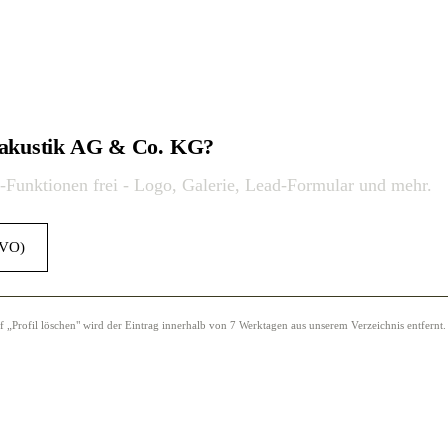
rakustik AG & Co. KG?
o-Funktionen frei - Logo, Galerie, Lead-Formular und mehr.
GVO)
Profil löschen" wird der Eintrag innerhalb von 7 Werktagen aus unserem Verzeichnis entfernt.