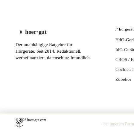
// hörgerä
hoer·gut
HdO-Gerä
Der unabhängige Ratgeber für
IdO-Gerä
Hörgeräte. Seit 2014. Redaktionell,
werbefinanziert, datenschutz-freundlich.
CROS / 
Cochlea-I
Zubehör
© 2026 hoer-gut.com
📦
Hörgerät 30 Tage kostenlos zuhause testen
- bei unserem Part