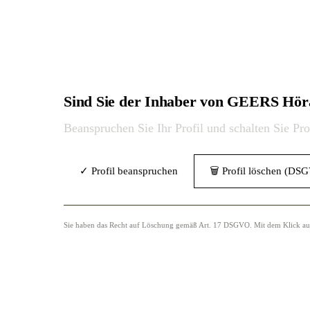
Sind Sie der Inhaber von GEERS Hö
Beanspruchen Sie Ihr Profil und schalten Sie Pr
✓ Profil beanspruchen
🗑 Profil löschen (DS
Sie haben das Recht auf Löschung gemäß Art. 17 DSGVO. Mit dem Klick auf „