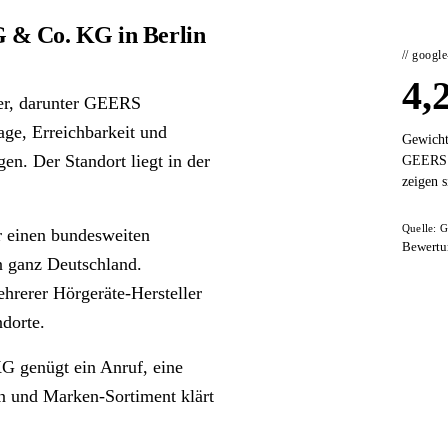
 & Co. KG in Berlin
// googl
4,
ker, darunter GEERS
ge, Erreichbarkeit und
Gewicht
n. Der Standort liegt in der
GEERS H
zeigen s
Quelle: G
 einen bundesweiten
Bewertu
in ganz Deutschland.
mehrerer Hörgeräte-Hersteller
ndorte.
 genügt ein Anruf, eine
en und Marken-Sortiment klärt