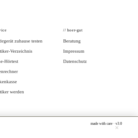
vice
// hoer-gut
rgerät zuhause testen
Beratung
iker-Verzeichnis
Impressum
e-Hörtest
Datenschutz
enrechner
kenkasse
tiker werden
made with care · v3.0
×
Jetzt testen →