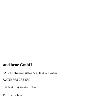
audibene GmbH
📍
Schönhauser Allee 53, 10437 Berlin
📞
030 364 283 680
✉ Email
🌐 Website
Free
Profil ansehen →