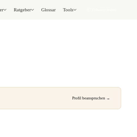
er
Ratgeber
Glossar
Tools
📦 Zuhause testen
Profil beanspruchen →