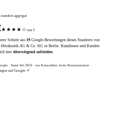
e-standort-aggregat
2
★
★
★
★
☆
von 5
eter Schnitt aus
19
Google-Bewertungen dieses Standorts von
örakustik AG & Co. KG in Berlin. Kundinnen und Kunden
ich hier
überwiegend zufrieden
.
oogle · Stand Juli 2026 · nur Kennzahlen, keine Rezensionstexte
ngen auf Google ↗