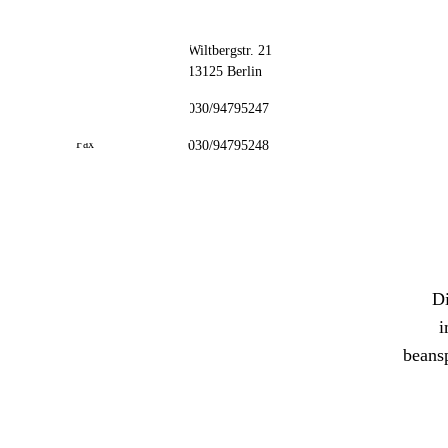
// kontakt
📦 Zuhause testen
Adresse
Wiltbergstr. 21
13125 Berlin
Telefon
030/94795247
Fax
030/94795248
Di
i
beans