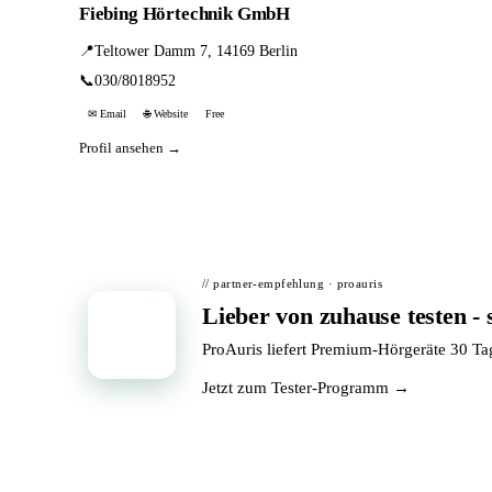
Fiebing Hörtechnik GmbH
📍
Teltower Damm 7, 14169 Berlin
📞
030/8018952
✉ Email
🌐 Website
Free
Profil ansehen →
// partner-empfehlung · proauris
Lieber von zuhause testen - 
📦
ProAuris liefert Premium-Hörgeräte 30 T
Jetzt zum Tester-Programm →