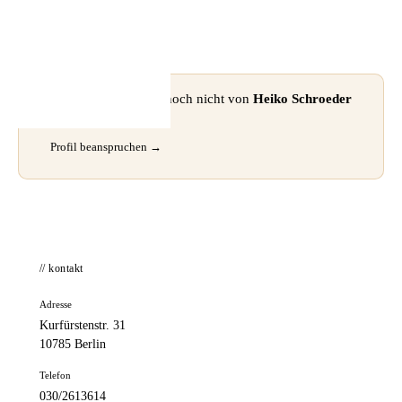
📦 Zuhause testen
⚠ Dieses Profil wurde noch nicht von
Heiko Schroeder
beansprucht.
Profil beanspruchen →
// kontakt
Adresse
Kurfürstenstr. 31
10785 Berlin
Telefon
030/2613614