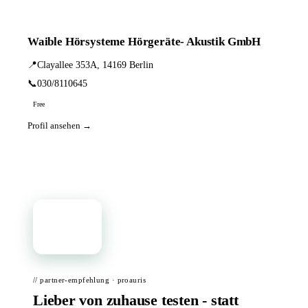
Waible Hörsysteme Hörgeräte- Akustik GmbH
📍
Clayallee 353A, 14169 Berlin
📞
030/8110645
Free
Profil ansehen →
📦
// partner-empfehlung · proauris
Lieber von zuhause testen - statt