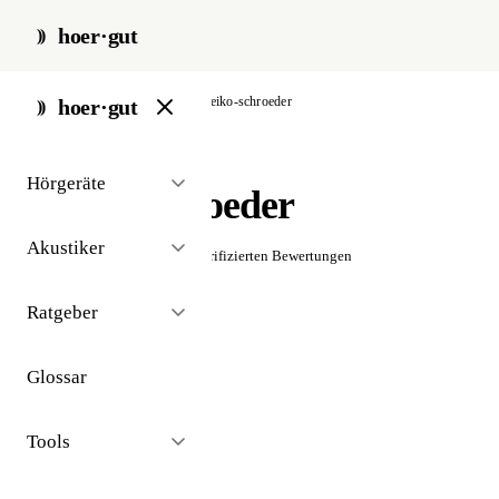
hoer·gut
start
/
akustiker
/
berlin
/
heiko-schroeder
hoer·gut
// akustiker · berlin
Hörgeräte
Heiko Schroeder
Akustiker
☆☆☆☆☆
Noch keine verifizierten Bewertungen
Ratgeber
Glossar
Tools