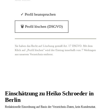
✓ Profil beanspruchen
🗑 Profil löschen (DSGVO)
Sie haben das Recht auf Löschung gemäß Art. 17 DSGVO. Mit dem
Klick auf „Profil löschen" wird der Eintrag innerhalb von 7 Werktagen
aus unserem Verzeichnis entfernt.
Einschätzung zu Heiko Schroeder in
Berlin
Redaktionelle Einordnung auf Basis der Verzeichnis-Daten, kein Kundenzitat.