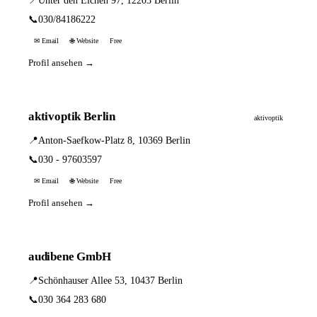
📍
Unter den Eichen 97, 12203 Berlin
📞
030/84186222
✉ Email
🌐 Website
Free
Profil ansehen →
aktivoptik Berlin
aktivoptik
📍
Anton-Saefkow-Platz 8, 10369 Berlin
📞
030 - 97603597
✉ Email
🌐 Website
Free
Profil ansehen →
audibene GmbH
📍
Schönhauser Allee 53, 10437 Berlin
📞
030 364 283 680