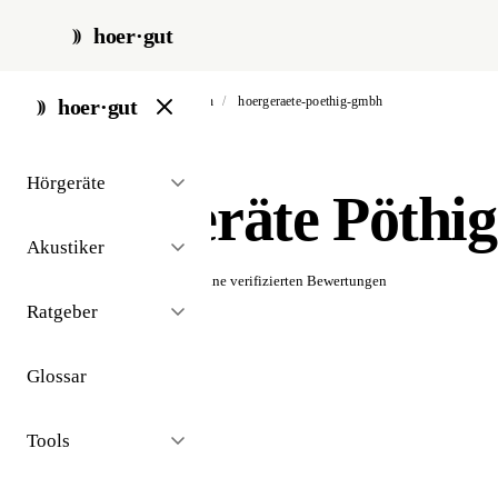
hoer·gut
start
/
akustiker
/
berlin
/
hoergeraete-poethig-gmbh
hoer·gut
// akustiker · berlin
Hörgeräte
Hörgeräte Pöth
Akustiker
☆☆☆☆☆
Noch keine verifizierten Bewertungen
Ratgeber
Glossar
Tools