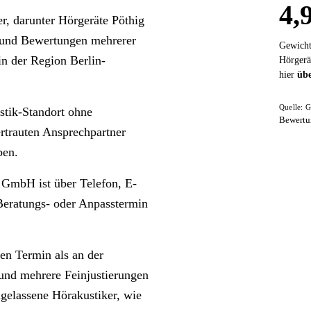
4,
r, darunter Hörgeräte Pöthig
t und Bewertungen mehrerer
Gewicht
in der Region Berlin-
Hörgerä
hier
übe
Quelle: G
stik-Standort ohne
Bewertu
ertrauten Ansprechpartner
ben.
g GmbH ist über Telefon, E-
 Beratungs- oder Anpasstermin
en Termin als an der
 und mehrere Feinjustierungen
gelassene Hörakustiker, wie