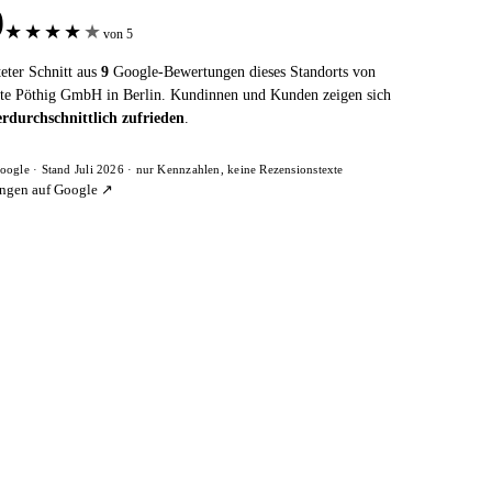
9
★
★
★
★
★
von 5
eter Schnitt aus
9
Google-Bewertungen dieses Standorts von
te Pöthig GmbH in Berlin. Kundinnen und Kunden zeigen sich
rdurchschnittlich zufrieden
.
oogle · Stand Juli 2026 · nur Kennzahlen, keine Rezensionstexte
ngen auf Google ↗