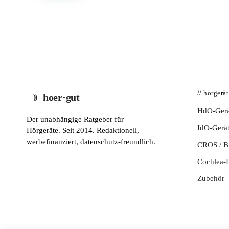
// hörgerä
hoer·gut
HdO-Gerä
Der unabhängige Ratgeber für
IdO-Gerä
Hörgeräte. Seit 2014. Redaktionell,
werbefinanziert, datenschutz-freundlich.
CROS / 
Cochlea-I
Zubehör