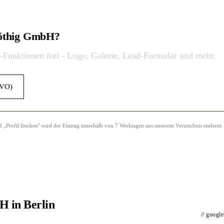
Pöthig GmbH?
o-Funktionen frei - Logo, Galerie, Lead-Formular und mehr.
GVO)
Profil löschen" wird der Eintrag innerhalb von 7 Werktagen aus unserem Verzeichnis entfernt.
H in Berlin
// googl