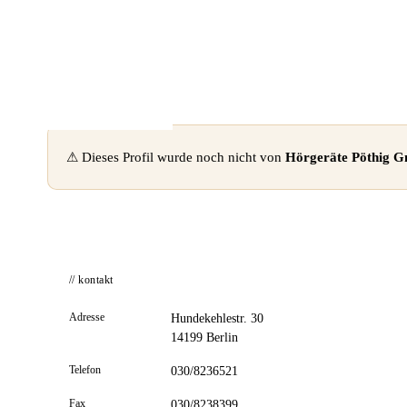
📦 Zuhause testen
⚠ Dieses Profil wurde noch nicht von
Hörgeräte Pöthig 
// kontakt
Adresse
Hundekehlestr. 30
14199 Berlin
Telefon
030/8236521
Fax
030/8238399