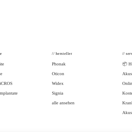
te
// hersteller
// ser
te
Phonak
📦 Hö
te
Oticon
Akust
BiCROS
Widex
Onlin
mplantate
Signia
Kost
alle ansehen
Kran
Akus