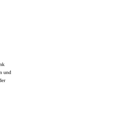
ank
n und
der