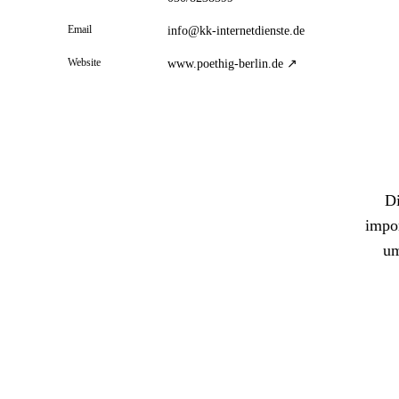
Email
info@kk-internetdienste.de
Website
www.poethig-berlin.de ↗
Di
impor
um