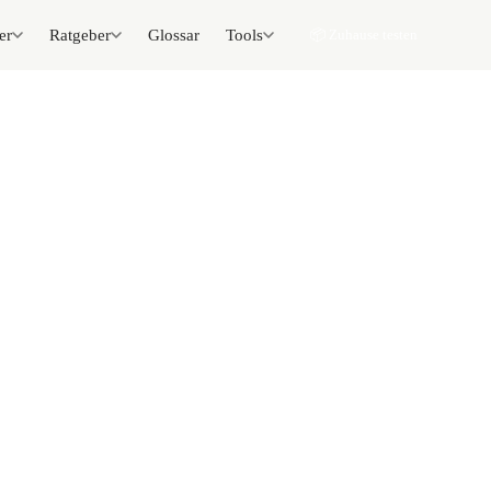
er
Ratgeber
Glossar
Tools
📦 Zuhause testen