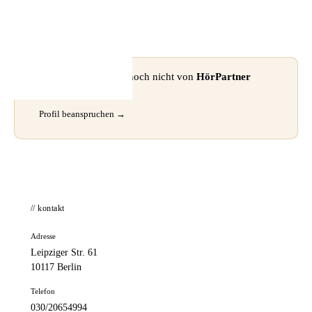
📦 Zuhause testen
⚠ Dieses Profil wurde noch nicht von
HörPartner
beansprucht.
Profil beanspruchen →
// kontakt
Adresse
Leipziger Str. 61
10117 Berlin
Telefon
030/20654994