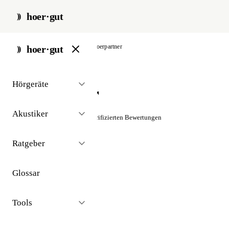
hoer·gut
start
/
akustiker
/
berlin
/
hoerpartner
hoer·gut
// akustiker · berlin
Hörgeräte
HörPartner
Akustiker
☆☆☆☆☆
Noch keine verifizierten Bewertungen
Ratgeber
Glossar
Tools