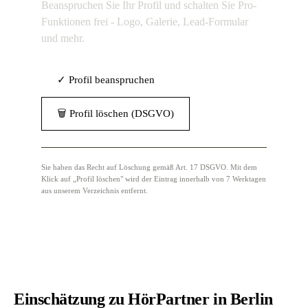
Beanspruchen Sie Ihr Profil und schalten Sie Pro-
Funktionen frei - Logo, Galerie, Lead-Formular
und mehr.
✓ Profil beanspruchen
🗑 Profil löschen (DSGVO)
Sie haben das Recht auf Löschung gemäß Art. 17 DSGVO. Mit dem
Klick auf „Profil löschen" wird der Eintrag innerhalb von 7 Werktagen
aus unserem Verzeichnis entfernt.
Einschätzung zu HörPartner in Berlin