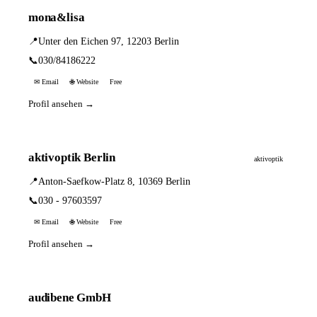
mona&lisa
📍
Unter den Eichen 97, 12203 Berlin
📞
030/84186222
✉ Email
🌐 Website
Free
Profil ansehen →
aktivoptik Berlin
aktivoptik
📍
Anton-Saefkow-Platz 8, 10369 Berlin
📞
030 - 97603597
✉ Email
🌐 Website
Free
Profil ansehen →
audibene GmbH