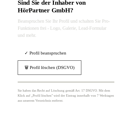
Sind Sie der Inhaber von
HörPartner GmbH?
Beanspruchen Sie Ihr Profil und schalten Sie Pro-
Funktionen frei - Logo, Galerie, Lead-Formular
und mehr.
✓ Profil beanspruchen
🗑 Profil löschen (DSGVO)
Sie haben das Recht auf Löschung gemäß Art. 17 DSGVO. Mit dem
Klick auf „Profil löschen" wird der Eintrag innerhalb von 7 Werktagen
aus unserem Verzeichnis entfernt.