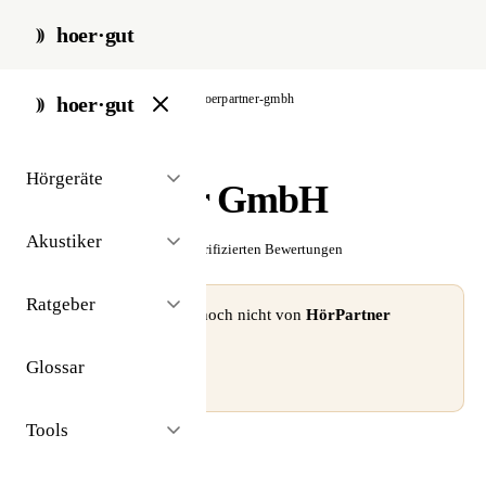
hoer·gut
start
/
akustiker
/
berlin
/
hoerpartner-gmbh
hoer·gut
// akustiker · berlin
Hörgeräte
HörPartner GmbH
Akustiker
☆☆☆☆☆
Noch keine verifizierten Bewertungen
Ratgeber
⚠ Dieses Profil wurde noch nicht von
HörPartner
GmbH
beansprucht.
Glossar
Profil beanspruchen →
Tools