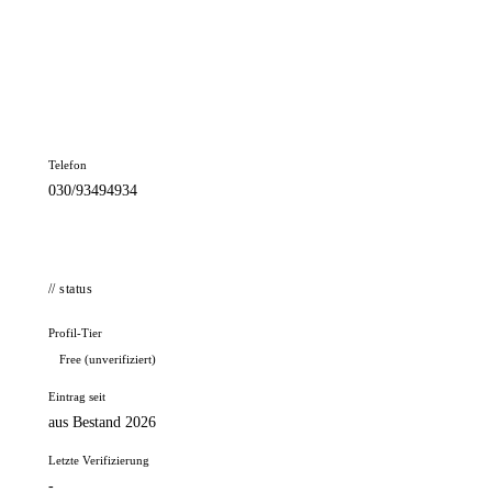
📦 Zuhause testen
// kontakt
Adresse
Havemannstr. 24
12689 Berlin
Telefon
030/93494934
// status
Profil-Tier
Free (unverifiziert)
Eintrag seit
aus Bestand 2026
Letzte Verifizierung
-