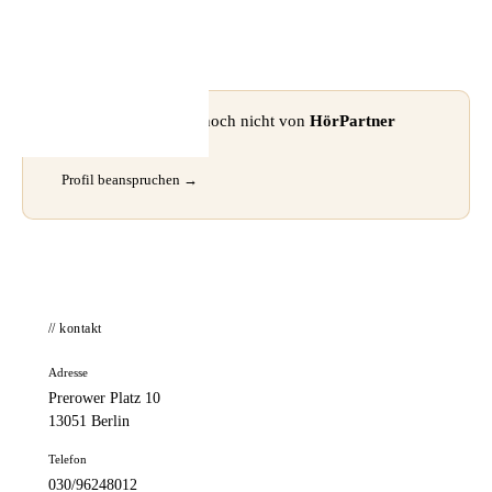
📦 Zuhause testen
⚠ Dieses Profil wurde noch nicht von
HörPartner
GmbH
beansprucht.
Profil beanspruchen →
// kontakt
Adresse
Prerower Platz 10
13051 Berlin
Telefon
030/96248012