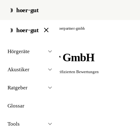
hoer·gut
start
/
akustiker
/
berlin
/
hoerpartner-gmbh
hoer·gut
// akustiker · berlin
Hörgeräte
HörPartner GmbH
Akustiker
☆☆☆☆☆
Noch keine verifizierten Bewertungen
Ratgeber
Glossar
Tools