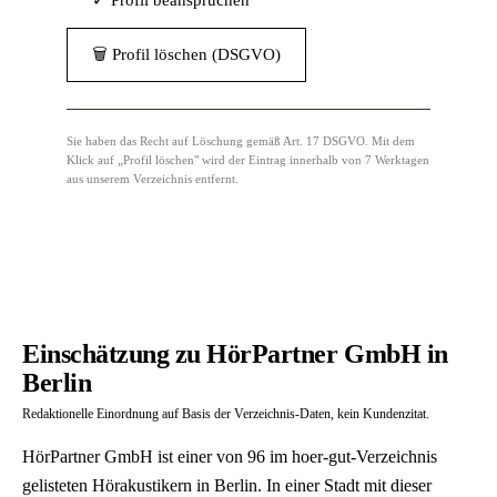
✓ Profil beanspruchen
🗑 Profil löschen (DSGVO)
Sie haben das Recht auf Löschung gemäß Art. 17 DSGVO. Mit dem
Klick auf „Profil löschen" wird der Eintrag innerhalb von 7 Werktagen
aus unserem Verzeichnis entfernt.
Einschätzung zu HörPartner GmbH in
Berlin
Redaktionelle Einordnung auf Basis der Verzeichnis-Daten, kein Kundenzitat.
HörPartner GmbH ist einer von 96 im hoer-gut-Verzeichnis
gelisteten Hörakustikern in Berlin. In einer Stadt mit dieser