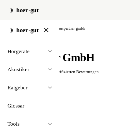
hoer·gut
start
/
akustiker
/
berlin
/
hoerpartner-gmbh
hoer·gut
// akustiker · berlin
Hörgeräte
HörPartner GmbH
Akustiker
☆☆☆☆☆
Noch keine verifizierten Bewertungen
Ratgeber
Glossar
Tools