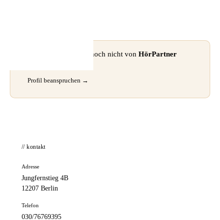
📦 Zuhause testen
⚠ Dieses Profil wurde noch nicht von
HörPartner
GmbH
beansprucht.
Profil beanspruchen →
// kontakt
Adresse
Jungfernstieg 4B
12207 Berlin
Telefon
030/76769395