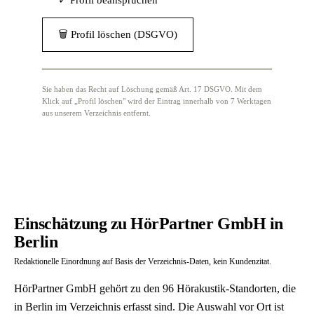
✓ Profil beanspruchen
🗑 Profil löschen (DSGVO)
Sie haben das Recht auf Löschung gemäß Art. 17 DSGVO. Mit dem
Klick auf „Profil löschen" wird der Eintrag innerhalb von 7 Werktagen
aus unserem Verzeichnis entfernt.
Einschätzung zu HörPartner GmbH in
Berlin
Redaktionelle Einordnung auf Basis der Verzeichnis-Daten, kein Kundenzitat.
HörPartner GmbH gehört zu den 96 Hörakustik-Standorten, die
in Berlin im Verzeichnis erfasst sind. Die Auswahl vor Ort ist