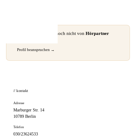
📦 Zuhause testen
⚠ Dieses Profil wurde noch nicht von
Hörpartner
beansprucht.
Profil beanspruchen →
// kontakt
Adresse
Marburger Str. 14
10789 Berlin
Telefon
030/23624533