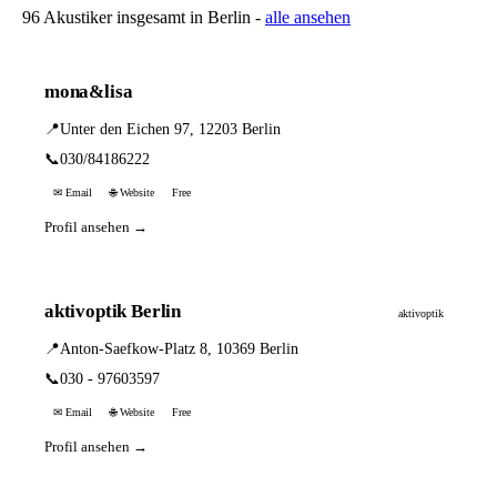
96 Akustiker insgesamt in Berlin -
alle ansehen
mona&lisa
📍
Unter den Eichen 97, 12203 Berlin
📞
030/84186222
✉ Email
🌐 Website
Free
Profil ansehen →
aktivoptik Berlin
aktivoptik
📍
Anton-Saefkow-Platz 8, 10369 Berlin
📞
030 - 97603597
✉ Email
🌐 Website
Free
Profil ansehen →