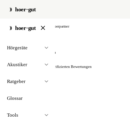
hoer·gut
start
/
akustiker
/
berlin
/
hoerpartner
hoer·gut
// akustiker · berlin
Hörgeräte
Hörpartner
Akustiker
☆☆☆☆☆
Noch keine verifizierten Bewertungen
Ratgeber
Glossar
Tools