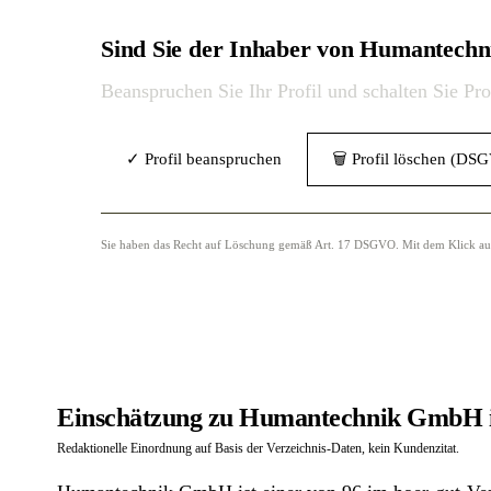
Sind Sie der Inhaber von Humantec
Beanspruchen Sie Ihr Profil und schalten Sie Pr
✓ Profil beanspruchen
🗑 Profil löschen (DS
Sie haben das Recht auf Löschung gemäß Art. 17 DSGVO. Mit dem Klick auf „
Einschätzung zu Humantechnik GmbH i
Redaktionelle Einordnung auf Basis der Verzeichnis-Daten, kein Kundenzitat.