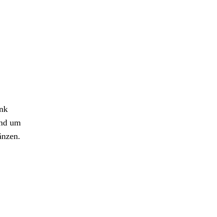
ank
und um
änzen.