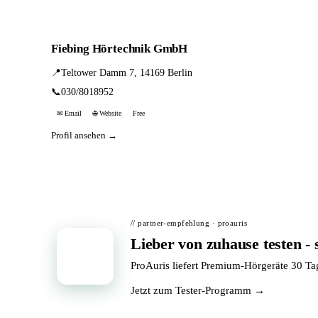
Fiebing Hörtechnik GmbH
📍
Teltower Damm 7, 14169 Berlin
📞
030/8018952
✉ Email
🌐 Website
Free
Profil ansehen →
// partner-empfehlung · proauris
Lieber von zuhause testen - 
📦
ProAuris liefert Premium-Hörgeräte 30 T
Jetzt zum Tester-Programm →