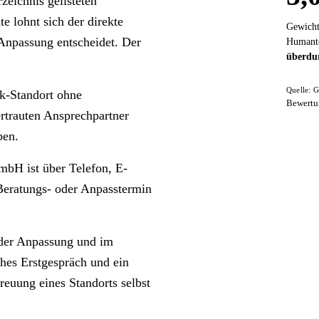
eichnis gelisteten
te lohnt sich der direkte
Gewicht
 Anpassung entscheidet. Der
Humante
überdur
Quelle: G
k-Standort ohne
Bewertu
ertrauten Ansprechpartner
ben.
mbH ist über Telefon, E-
 Beratungs- oder Anpasstermin
n der Anpassung und im
hes Erstgespräch und ein
euung eines Standorts selbst