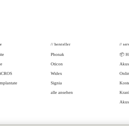
te
// hersteller
// ser
te
Phonak
📦 Hö
te
Oticon
Akust
BiCROS
Widex
Onlin
mplantate
Signia
Kost
alle ansehen
Kran
Akus