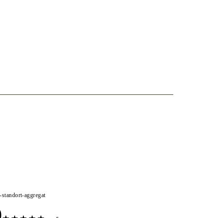
e-standort-aggregat
0