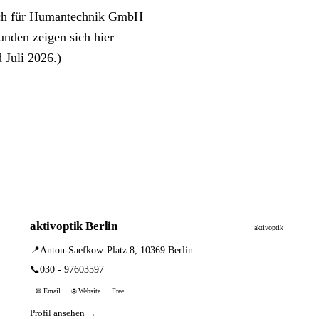
sich für Humantechnik GmbH
unden zeigen sich hier
 Juli 2026.)
aktivoptik Berlin
aktivoptik
📍
Anton-Saefkow-Platz 8, 10369 Berlin
📞
030 - 97603597
✉ Email
🌐 Website
Free
Profil ansehen →