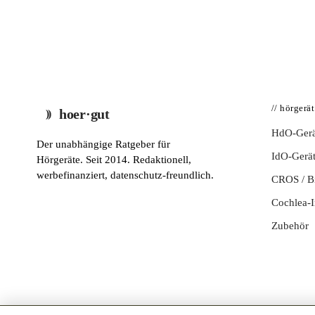
// hörgerä
hoer·gut
HdO-Gerä
Der unabhängige Ratgeber für
IdO-Gerä
Hörgeräte. Seit 2014. Redaktionell,
werbefinanziert, datenschutz-freundlich.
CROS / 
Cochlea-I
Zubehör