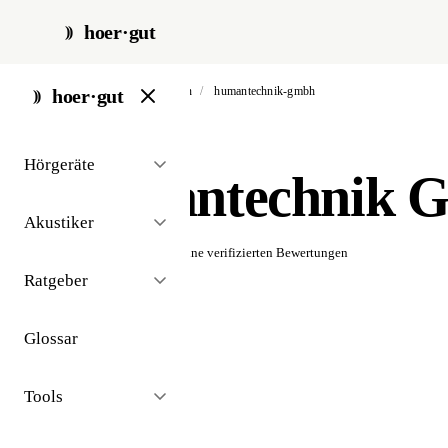
hoer·gut
start
/
akustiker
/
berlin
/
humantechnik-gmbh
hoer·gut
// akustiker · berlin
Hörgeräte
Humantechnik 
Akustiker
☆☆☆☆☆
Noch keine verifizierten Bewertungen
Ratgeber
Glossar
Tools