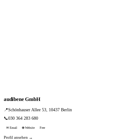
audibene GmbH
📍
Schönhauser Allee 53, 10437 Berlin
📞
030 364 283 680
✉ Email
🌐 Website
Free
Profil ansehen →