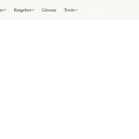
er
Ratgeber
Glossar
Tools
📦 Zuhause testen