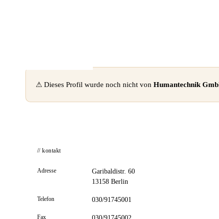
📦 Zuhause testen
⚠ Dieses Profil wurde noch nicht von
Humantechnik Gm
// kontakt
Adresse
Garibaldistr. 60
13158 Berlin
Telefon
030/91745001
Fax
030/91745002