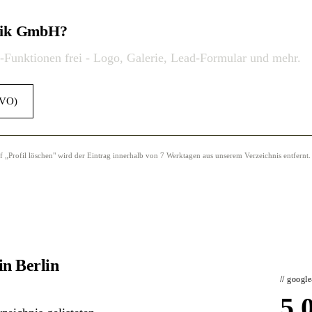
hnik GmbH?
o-Funktionen frei - Logo, Galerie, Lead-Formular und mehr.
GVO)
Profil löschen" wird der Eintrag innerhalb von 7 Werktagen aus unserem Verzeichnis entfernt.
n Berlin
// googl
5,