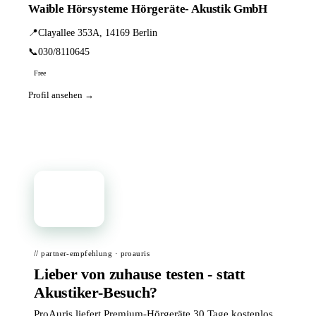
Waible Hörsysteme Hörgeräte- Akustik GmbH
📍
Clayallee 353A, 14169 Berlin
📞
030/8110645
Free
Profil ansehen →
📦
// partner-empfehlung · proauris
Lieber von zuhause testen - statt
Akustiker-Besuch?
ProAuris liefert Premium-Hörgeräte 30 Tage kostenlos