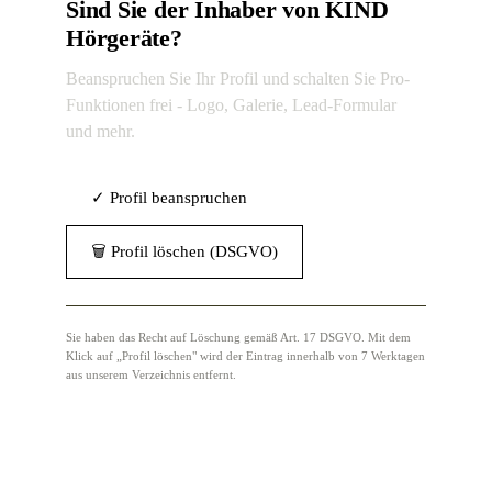
Sind Sie der Inhaber von KIND
Hörgeräte?
Beanspruchen Sie Ihr Profil und schalten Sie Pro-
Funktionen frei - Logo, Galerie, Lead-Formular
und mehr.
✓ Profil beanspruchen
🗑 Profil löschen (DSGVO)
Sie haben das Recht auf Löschung gemäß Art. 17 DSGVO. Mit dem
Klick auf „Profil löschen" wird der Eintrag innerhalb von 7 Werktagen
aus unserem Verzeichnis entfernt.