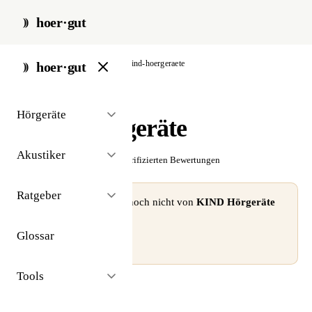
hoer·gut
start
/
akustiker
/
berlin
/
kind-hoergeraete
hoer·gut
// akustiker · berlin
Hörgeräte
KIND Hörgeräte
Akustiker
☆☆☆☆☆
Noch keine verifizierten Bewertungen
Ratgeber
⚠ Dieses Profil wurde noch nicht von
KIND Hörgeräte
beansprucht.
Glossar
Profil beanspruchen →
Tools