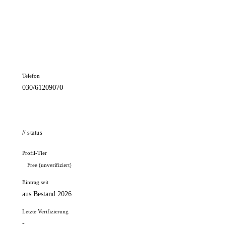
📦 Zuhause testen
// kontakt
Adresse
Bergmannstr. 5
10961 Berlin
Telefon
030/61209070
// status
Profil-Tier
Free (unverifiziert)
Eintrag seit
aus Bestand 2026
Letzte Verifizierung
-