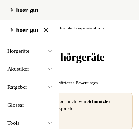
hoer·gut
start
/
akustiker
/
berlin
/
schmutzler-hoergeraete-akustik
hoer·gut
// akustiker · berlin
Hörgeräte
Schmutzler hörgeräte
akustik
Akustiker
☆☆☆☆☆
Noch keine verifizierten Bewertungen
Ratgeber
⚠ Dieses Profil wurde noch nicht von
Schmutzler
Glossar
hörgeräte akustik
beansprucht.
Profil beanspruchen →
Tools