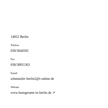
📦 Zuhause testen
// kontakt
Adresse
Reichsstr. 95
14052 Berlin
Telefon
030/3044592
Fax
030/30811363
Email
schmutzler-berlin2@t-online.de
Website
www.hoergeraete-in-berlin.de ↗