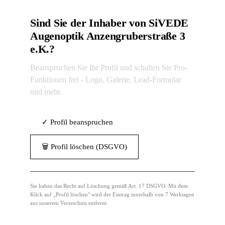
Sind Sie der Inhaber von SiVEDE
Augenoptik Anzengruberstraße 3
e.K.?
Beanspruchen Sie Ihr Profil und schalten Sie Pro-
Funktionen frei - Logo, Galerie, Lead-Formular
und mehr.
✓ Profil beanspruchen
🗑 Profil löschen (DSGVO)
Sie haben das Recht auf Löschung gemäß Art. 17 DSGVO. Mit dem
Klick auf „Profil löschen" wird der Eintrag innerhalb von 7 Werktagen
aus unserem Verzeichnis entfernt.