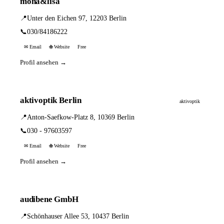
mona&lisa
📍
Unter den Eichen 97, 12203 Berlin
📞
030/84186222
✉ Email
🌐 Website
Free
Profil ansehen →
aktivoptik Berlin
aktivoptik
📍
Anton-Saefkow-Platz 8, 10369 Berlin
📞
030 - 97603597
✉ Email
🌐 Website
Free
Profil ansehen →
audibene GmbH
📍
Schönhauser Allee 53, 10437 Berlin