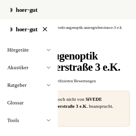
hoer·gut
start
/
akustiker
/
berlin
/
sivede-augenoptik-anzengruberstrasse-3-e-k
hoer·gut
// akustiker · berlin
Hörgeräte
SiVEDE Augenoptik
Anzengruberstraße 3 e.K.
Akustiker
☆☆☆☆☆
Noch keine verifizierten Bewertungen
Ratgeber
⚠ Dieses Profil wurde noch nicht von
SiVEDE
Glossar
Augenoptik Anzengruberstraße 3 e.K.
beansprucht.
Profil beanspruchen →
Tools