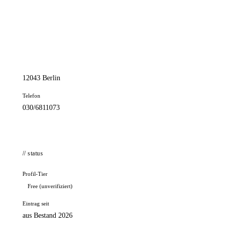
📦 Zuhause testen
// kontakt
Adresse
Anzengruberstr. 3
12043 Berlin
Telefon
030/6811073
// status
Profil-Tier
Free (unverifiziert)
Eintrag seit
aus Bestand 2026