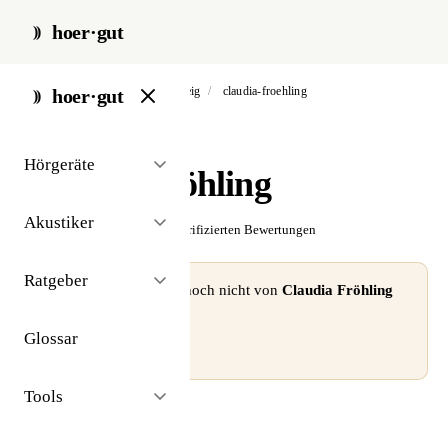
hoer·gut
start
/
akustiker
/
braunschweig
/
claudia-froehling
hoer·gut
// akustiker · braunschweig
Hörgeräte
Claudia Fröhling
Akustiker
☆☆☆☆☆
Noch keine verifizierten Bewertungen
Ratgeber
⚠ Dieses Profil wurde noch nicht von
Claudia Fröhling
beansprucht.
Glossar
Profil beanspruchen →
Tools