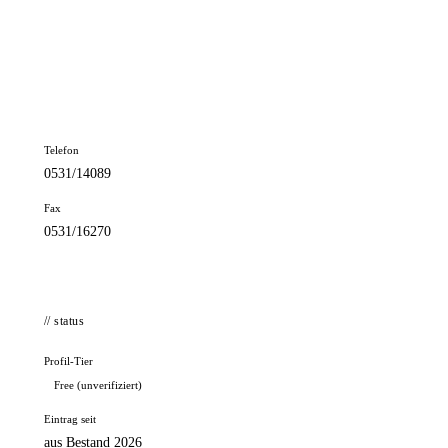
📦 Zuhause testen
// kontakt
Adresse
Papenstieg 8
38100 Braunschweig
Telefon
0531/14089
Fax
0531/16270
// status
Profil-Tier
Free (unverifiziert)
Eintrag seit
aus Bestand 2026