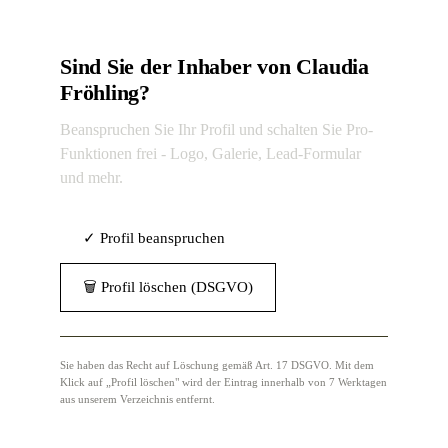
Sind Sie der Inhaber von Claudia
Fröhling?
Beanspruchen Sie Ihr Profil und schalten Sie Pro-
Funktionen frei - Logo, Galerie, Lead-Formular
und mehr.
✓ Profil beanspruchen
🗑 Profil löschen (DSGVO)
Sie haben das Recht auf Löschung gemäß Art. 17 DSGVO. Mit dem
Klick auf „Profil löschen" wird der Eintrag innerhalb von 7 Werktagen
aus unserem Verzeichnis entfernt.