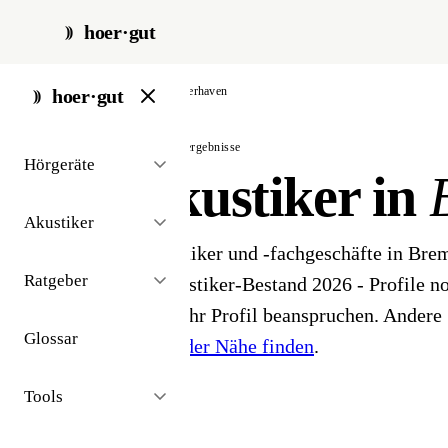
hoer·gut
start
/
akustiker
/
bremerhaven
hoer·gut
// stadt · bremerhaven · 6 ergebnisse
Hörgeräte
Hörakustiker in
Akustiker
6 Hörgeräteakustiker und -fachgeschäfte in Br
Ratgeber
öffentlichen Akustiker-Bestand 2026 - Profile noc
Inhaber können ihr Profil beanspruchen. Andere 
Glossar
Hörakustiker in der Nähe finden
.
Tools