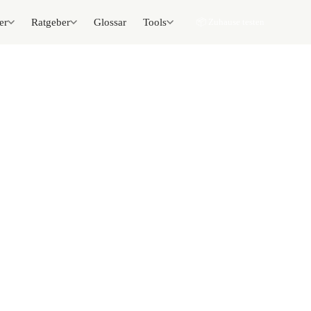
er
Ratgeber
Glossar
Tools
📦 Zuhause testen