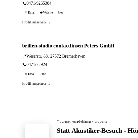
📞
0471/9265384
✉ Email
🌐 Website
Free
Profil ansehen →
brillen-studio contactlinsen Peters GmbH
📍
Weserstr. 88, 27572 Bremerhaven
📞
0471/72924
✉ Email
Free
Profil ansehen →
// partner-empfehlung · proauris
Statt Akustiker-Besuch - Hö
📦