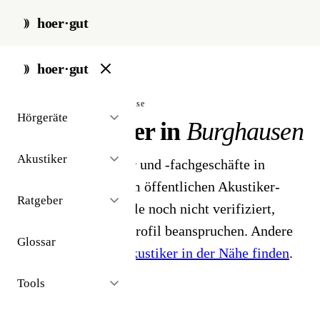
hoer·gut
start
/
akustiker
/
burghausen
hoer·gut
// stadt · burghausen · 2 ergebnisse
Hörgeräte
Hörakustiker in
Burghausen
Akustiker
2 Hörgeräteakustiker und -fachgeschäfte in
Burghausen. Aus dem öffentlichen Akustiker-
Ratgeber
Bestand 2026 - Profile noch nicht verifiziert,
Inhaber können ihr Profil beanspruchen. Andere
Glossar
Stadt gesucht?
Hörakustiker in der Nähe finden
.
Tools