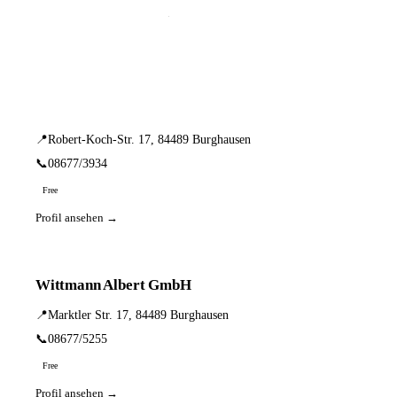
📦 Zuhause testen
2 Einträge · sortiert nach PLZ
Rudolf Leder GmbH
📍
Robert-Koch-Str. 17, 84489 Burghausen
📞
08677/3934
Free
Profil ansehen →
Wittmann Albert GmbH
📍
Marktler Str. 17, 84489 Burghausen
📞
08677/5255
Free
Profil ansehen →