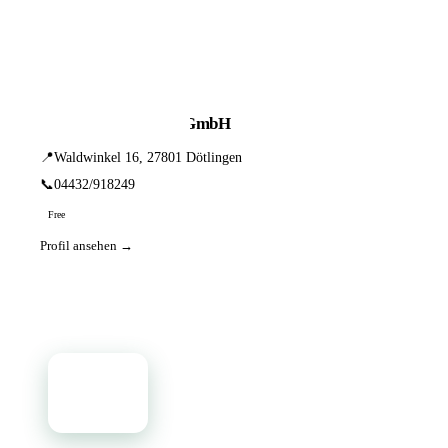
📦 Zuhause testen
1 Einträge · sortiert nach PLZ
Optik - Team - RVS GmbH
📍
Waldwinkel 16, 27801 Dötlingen
📞
04432/918249
Free
Profil ansehen →
📦