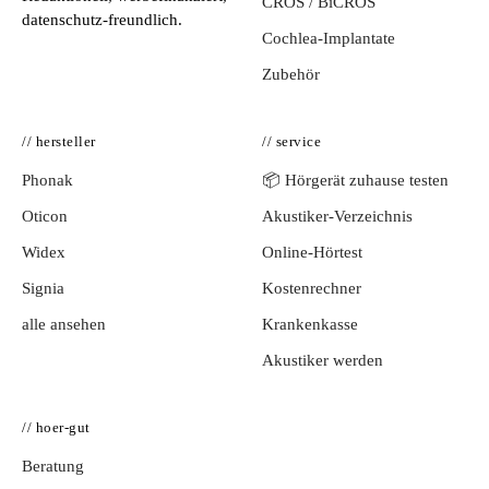
CROS / BiCROS
datenschutz-freundlich.
Cochlea-Implantate
Zubehör
// hersteller
// service
Phonak
📦 Hörgerät zuhause testen
Oticon
Akustiker-Verzeichnis
Widex
Online-Hörtest
Signia
Kostenrechner
alle ansehen
Krankenkasse
Akustiker werden
// hoer-gut
Beratung