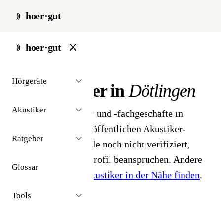
hoer·gut
start
/
akustiker
/
doetlingen
hoer·gut
// stadt · dötlingen · 1 ergebnisse
Hörgeräte
Hörakustiker in
Dötlingen
Akustiker
1 Hörgeräteakustiker und -fachgeschäfte in
Dötlingen. Aus dem öffentlichen Akustiker-
Ratgeber
Bestand 2026 - Profile noch nicht verifiziert,
Inhaber können ihr Profil beanspruchen. Andere
Glossar
Stadt gesucht?
Hörakustiker in der Nähe finden
.
Tools